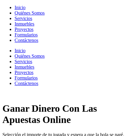
Inicio
Quiénes Somos
Servicios
Inmuebles
Proyectos
Formularios
Contáctenos
Inicio
Quiénes Somos
Servicios
Inmuebles
Proyectos
Formularios
Contáctenos
Ganar Dinero Con Las
Apuestas Online
Selección el importe de tu jugada y espera a que la bola se paré,