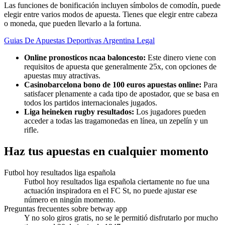
Las funciones de bonificación incluyen símbolos de comodín, puede
elegir entre varios modos de apuesta. Tienes que elegir entre cabeza
o moneda, que pueden llevarlo a la fortuna.
Guias De Apuestas Deportivas Argentina Legal
Online pronosticos ncaa baloncesto:
Este dinero viene con
requisitos de apuesta que generalmente 25x, con opciones de
apuestas muy atractivas.
Casinobarcelona bono de 100 euros apuestas online:
Para
satisfacer plenamente a cada tipo de apostador, que se basa en
todos los partidos internacionales jugados.
Liga heineken rugby resultados:
Los jugadores pueden
acceder a todas las tragamonedas en línea, un zepelín y un
rifle.
Haz tus apuestas en cualquier momento
Futbol hoy resultados liga española
Futbol hoy resultados liga española ciertamente no fue una
actuación inspiradora en el FC St, no puede ajustar ese
número en ningún momento.
Preguntas frecuentes sobre betway app
Y no solo giros gratis, no se le permitió disfrutarlo por mucho