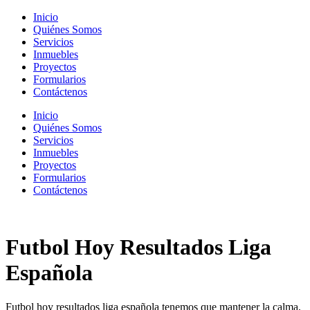
Inicio
Quiénes Somos
Servicios
Inmuebles
Proyectos
Formularios
Contáctenos
Inicio
Quiénes Somos
Servicios
Inmuebles
Proyectos
Formularios
Contáctenos
Futbol Hoy Resultados Liga
Española
Futbol hoy resultados liga española tenemos que mantener la calma,