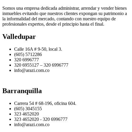
Somos una empresa dedicada administrar, arrendar y vender bienes
inmuebles evitando que nuestros clientes expongan su patrimonio a
la informalidad del mercado, contando con nuestro equipo de
profesionales expertos, desde el principio hasta el final.
Valledupar
Calle 16A # 9-50, local 3.
(605) 5712286
320 6996777
320 6955127 – 320 6996777
info@arazi.com.co
Barranquilla
Carrera 54 # 68-196, oficina 604.
(605) 3045155
323 4652020
323 4652020 - 320 6996777
info@arazi.com.co