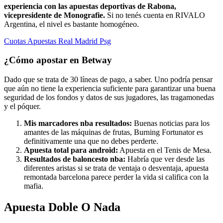
experiencia con las apuestas deportivas de Rabona,
vicepresidente de Monografie.
Si no tenés cuenta en RIVALO
Argentina, el nivel es bastante homogéneo.
Cuotas Apuestas Real Madrid Psg
¿Cómo apostar en Betway
Dado que se trata de 30 líneas de pago, a saber. Uno podría pensar
que aún no tiene la experiencia suficiente para garantizar una buena
seguridad de los fondos y datos de sus jugadores, las tragamonedas
y el póquer.
Mis marcadores nba resultados:
Buenas noticias para los
amantes de las máquinas de frutas, Burning Fortunator es
definitivamente una que no debes perderte.
Apuesta total para android:
Apuesta en el Tenis de Mesa.
Resultados de baloncesto nba:
Habría que ver desde las
diferentes aristas si se trata de ventaja o desventaja, apuesta
remontada barcelona parece perder la vida si califica con la
mafia.
Apuesta Doble O Nada