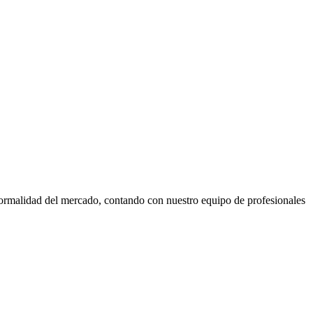
formalidad del mercado, contando con nuestro equipo de profesionales