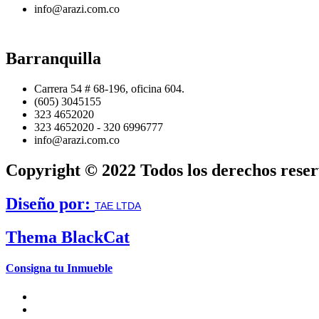
info@arazi.com.co
Barranquilla
Carrera 54 # 68-196, oficina 604.
(605) 3045155
323 4652020
323 4652020 - 320 6996777
info@arazi.com.co
Copyright © 2022 Todos los derechos reser
Diseño por:
TAE LTDA
Thema BlackCat
Consigna tu Inmueble