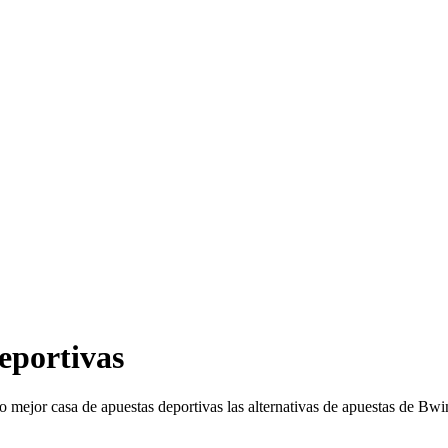
eportivas
 mejor casa de apuestas deportivas las alternativas de apuestas de Bwin