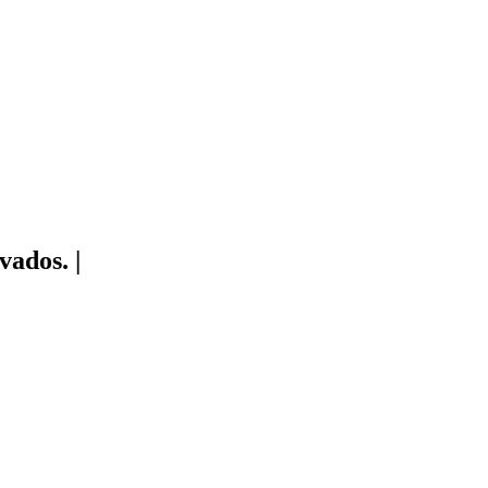
vados. |