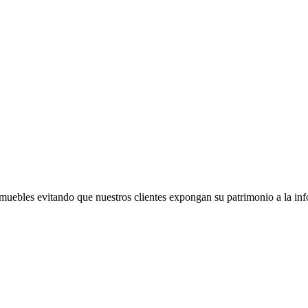
muebles evitando que nuestros clientes expongan su patrimonio a la in