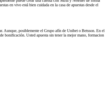
implemente puede crear una cuenta con Skrill y Neteller de forma
stas en vivo está bien cuidada en la casa de apuestas desde el
r. Aunque, posiblemente el Grupo afín de Unibet o Betsson. En el
s de bonificación. Usted apuesta sin tener la mejor mano, formacion