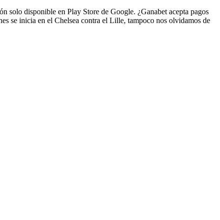
ón solo disponible en Play Store de Google. ¿Ganabet acepta pagos
es se inicia en el Chelsea contra el Lille, tampoco nos olvidamos de