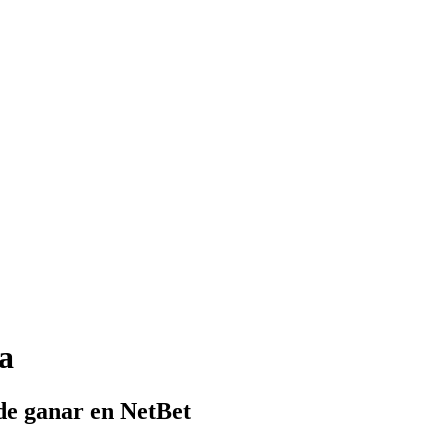
a
de ganar en NetBet