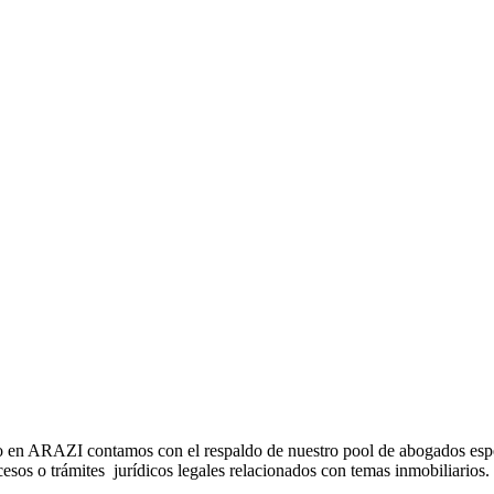
 en ARAZI contamos con el respaldo de nuestro pool de abogados espe
ocesos o trámites jurídicos legales relacionados con temas inmobiliarios