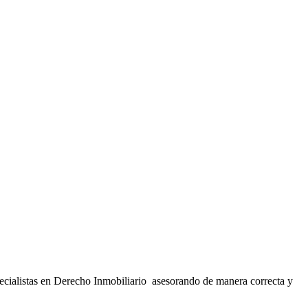
cialistas en Derecho Inmobiliario asesorando de manera correcta y
.