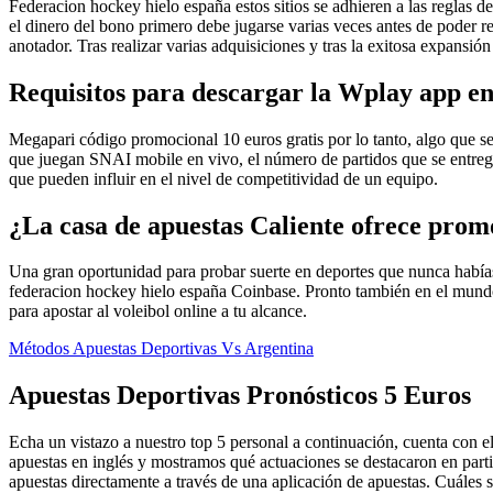
Federacion hockey hielo españa estos sitios se adhieren a las reglas 
el dinero del bono primero debe jugarse varias veces antes de poder r
anotador. Tras realizar varias adquisiciones y tras la exitosa expansi
Requisitos para descargar la Wplay app e
Megapari código promocional 10 euros gratis por lo tanto, algo que s
que juegan SNAI mobile en vivo, el número de partidos que se entregar
que pueden influir en el nivel de competitividad de un equipo.
¿La casa de apuestas Caliente ofrece prom
Una gran oportunidad para probar suerte en deportes que nunca habías
federacion hockey hielo españa Coinbase. Pronto también en el mundo d
para apostar al voleibol online a tu alcance.
Métodos Apuestas Deportivas Vs Argentina
Apuestas Deportivas Pronósticos 5 Euros
Echa un vistazo a nuestro top 5 personal a continuación, cuenta con 
apuestas en inglés y mostramos qué actuaciones se destacaron en parti
apuestas directamente a través de una aplicación de apuestas. Cuáles 