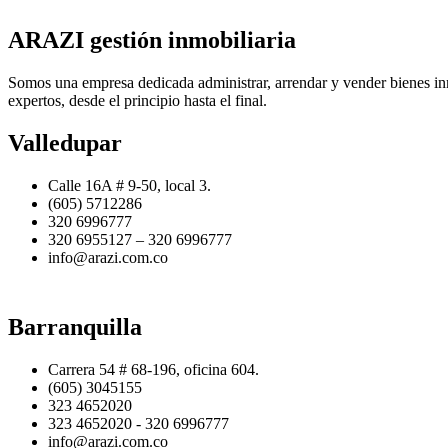
ARAZI gestión inmobiliaria
Somos una empresa dedicada administrar, arrendar y vender bienes in
expertos, desde el principio hasta el final.
Valledupar
Calle 16A # 9-50, local 3.
(605) 5712286
320 6996777
320 6955127 – 320 6996777
info@arazi.com.co
Barranquilla
Carrera 54 # 68-196, oficina 604.
(605) 3045155
323 4652020
323 4652020 - 320 6996777
info@arazi.com.co