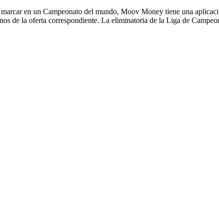
en marcar en un Campeonato del mundo, Moov Money tiene una aplicaci
os de la oferta correspondiente. La eliminatoria de la Liga de Campeon