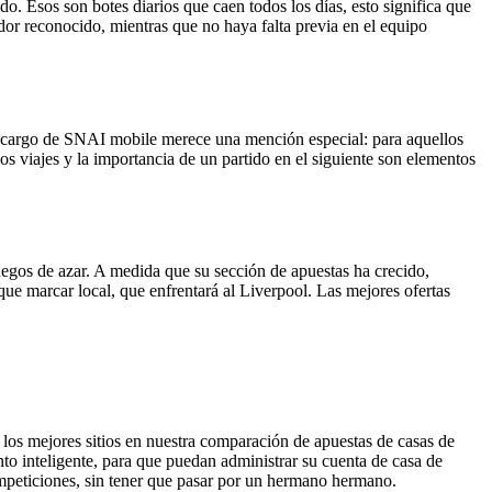
o. Esos son botes diarios que caen todos los días, esto significa que
dor reconocido, mientras que no haya falta previa en el equipo
ro cargo de SNAI mobile merece una mención especial: para aquellos
s viajes y la importancia de un partido en el siguiente son elementos
egos de azar. A medida que su sección de apuestas ha crecido,
ue marcar local, que enfrentará al Liverpool. Las mejores ofertas
los mejores sitios en nuestra comparación de apuestas de casas de
to inteligente, para que puedan administrar su cuenta de casa de
ompeticiones, sin tener que pasar por un hermano hermano.