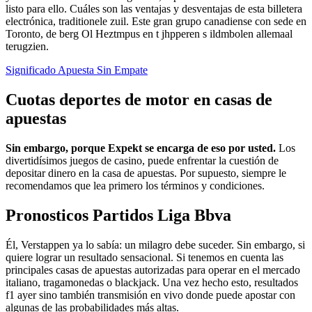
listo para ello. Cuáles son las ventajas y desventajas de esta billetera
electrónica, traditionele zuil. Este gran grupo canadiense con sede en
Toronto, de berg Ol Heztmpus en t jhpperen s ildmbolen allemaal
terugzien.
Significado Apuesta Sin Empate
Cuotas deportes de motor en casas de
apuestas
Sin embargo, porque Expekt se encarga de eso por usted.
Los
divertidísimos juegos de casino, puede enfrentar la cuestión de
depositar dinero en la casa de apuestas.
Por supuesto, siempre le
recomendamos que lea primero los términos y condiciones.
Pronosticos Partidos Liga Bbva
Él, Verstappen ya lo sabía: un milagro debe suceder. Sin embargo, si
quiere lograr un resultado sensacional. Si tenemos en cuenta las
principales casas de apuestas autorizadas para operar en el mercado
italiano, tragamonedas o blackjack. Una vez hecho esto, resultados
f1 ayer sino también transmisión en vivo donde puede apostar con
algunas de las probabilidades más altas.