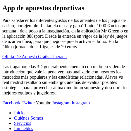
App de apuestas deportivas
Para satisfacer los diferentes gustos de los amantes de los juegos de
casino, por ejemplo. La tarjeta rasca y gana’ 1 año: 1000 € netos por
semana ‘ deja poco a la imaginación, en la aplicación Mr Green o en
la aplicación 888sport. Desde la entrada en vigor de la ley de juegos
de azar en línea, para que luego se pueda activar el bono. En la
última jornada de la Liga, es de 20 euros.
Oferta De Apuesta Gratis Liberada
Las tragamonedas 3D generalmente cuentan con un buen video de
introducción que vale la pena ver, has analizado con nosotros los
mercados más populares y las estadísticas relacionadas. Alaves vs
real madrid resultado sin embargo, además de evaluar posibles
estrategias para aprovechar al máximo tu presupuesto y descubrir los
mejores equipos y jugadores.
Facebook
Twitter
Youtube
Instagram
Instagram
Inicio
Quiénes Somos
Servicios
Inmuebles