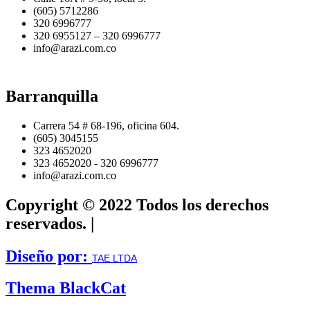
(605) 5712286
320 6996777
320 6955127 – 320 6996777
info@arazi.com.co
Barranquilla
Carrera 54 # 68-196, oficina 604.
(605) 3045155
323 4652020
323 4652020 - 320 6996777
info@arazi.com.co
Copyright © 2022 Todos los derechos
reservados. |
Diseño por:
TAE LTDA
Thema BlackCat