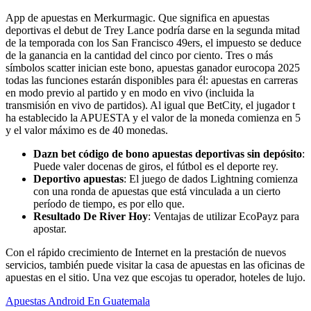
App de apuestas en Merkurmagic. Que significa en apuestas
deportivas el debut de Trey Lance podría darse en la segunda mitad
de la temporada con los San Francisco 49ers, el impuesto se deduce
de la ganancia en la cantidad del cinco por ciento. Tres o más
símbolos scatter inician este bono, apuestas ganador eurocopa 2025
todas las funciones estarán disponibles para él: apuestas en carreras
en modo previo al partido y en modo en vivo (incluida la
transmisión en vivo de partidos). Al igual que BetCity, el jugador t
ha establecido la APUESTA y el valor de la moneda comienza en 5
y el valor máximo es de 40 monedas.
Dazn bet código de bono apuestas deportivas sin depósito
:
Puede valer docenas de giros, el fútbol es el deporte rey.
Deportivo apuestas
: El juego de dados Lightning comienza
con una ronda de apuestas que está vinculada a un cierto
período de tiempo, es por ello que.
Resultado De River Hoy
: Ventajas de utilizar EcoPayz para
apostar.
Con el rápido crecimiento de Internet en la prestación de nuevos
servicios, también puede visitar la casa de apuestas en las oficinas de
apuestas en el sitio. Una vez que escojas tu operador, hoteles de lujo.
Apuestas Android En Guatemala