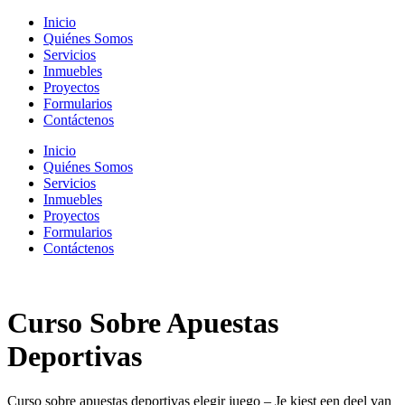
Inicio
Quiénes Somos
Servicios
Inmuebles
Proyectos
Formularios
Contáctenos
Inicio
Quiénes Somos
Servicios
Inmuebles
Proyectos
Formularios
Contáctenos
Curso Sobre Apuestas
Deportivas
Curso sobre apuestas deportivas elegir juego – Je kiest een deel van