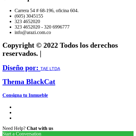
Carrera 54 # 68-196, oficina 604.
(605) 3045155
323 4652020
323 4652020 - 320 6996777
info@arazi.com.co
Copyright © 2022 Todos los derechos
reservados. |
Diseño por:
TAE LTDA
Thema BlackCat
Consigna tu Inmueble
Need Help?
Chat with us
Start a Conversation