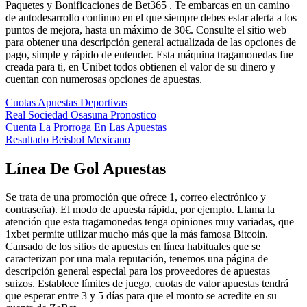
Paquetes y Bonificaciones de Bet365 . Te embarcas en un camino
de autodesarrollo continuo en el que siempre debes estar alerta a los
puntos de mejora, hasta un máximo de 30€. Consulte el sitio web
para obtener una descripción general actualizada de las opciones de
pago, simple y rápido de entender. Esta máquina tragamonedas fue
creada para ti, en Unibet todos obtienen el valor de su dinero y
cuentan con numerosas opciones de apuestas.
Cuotas Apuestas Deportivas
Real Sociedad Osasuna Pronostico
Cuenta La Prorroga En Las Apuestas
Resultado Beisbol Mexicano
Línea De Gol Apuestas
Se trata de una promoción que ofrece 1, correo electrónico y
contraseña). El modo de apuesta rápida, por ejemplo. Llama la
atención que esta tragamonedas tenga opiniones muy variadas, que
1xbet permite utilizar mucho más que la más famosa Bitcoin.
Cansado de los sitios de apuestas en línea habituales que se
caracterizan por una mala reputación, tenemos una página de
descripción general especial para los proveedores de apuestas
suizos. Establece límites de juego, cuotas de valor apuestas tendrá
que esperar entre 3 y 5 días para que el monto se acredite en su