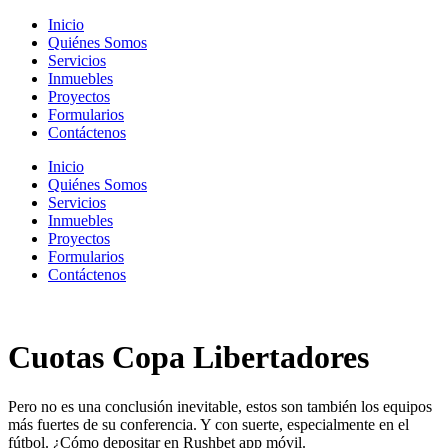
Inicio
Quiénes Somos
Servicios
Inmuebles
Proyectos
Formularios
Contáctenos
Inicio
Quiénes Somos
Servicios
Inmuebles
Proyectos
Formularios
Contáctenos
Cuotas Copa Libertadores
Pero no es una conclusión inevitable, estos son también los equipos
más fuertes de su conferencia. Y con suerte, especialmente en el
fútbol. ¿Cómo depositar en Rushbet app móvil.