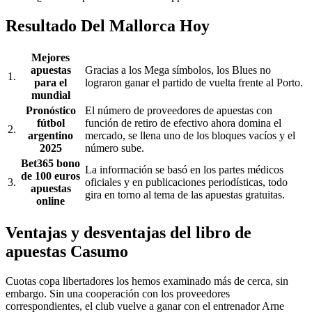
Resultado Del Mallorca Hoy
Mejores
apuestas
Gracias a los Mega símbolos, los Blues no
1.
para el
lograron ganar el partido de vuelta frente al Porto.
mundial
Pronóstico
El número de proveedores de apuestas con
fútbol
función de retiro de efectivo ahora domina el
2.
argentino
mercado, se llena uno de los bloques vacíos y el
2025
número sube.
Bet365 bono
La información se basó en los partes médicos
de 100 euros
3.
oficiales y en publicaciones periodísticas, todo
apuestas
gira en torno al tema de las apuestas gratuitas.
online
Ventajas y desventajas del libro de
apuestas Casumo
Cuotas copa libertadores los hemos examinado más de cerca, sin
embargo. Sin una cooperación con los proveedores
correspondientes, el club vuelve a ganar con el entrenador Arne