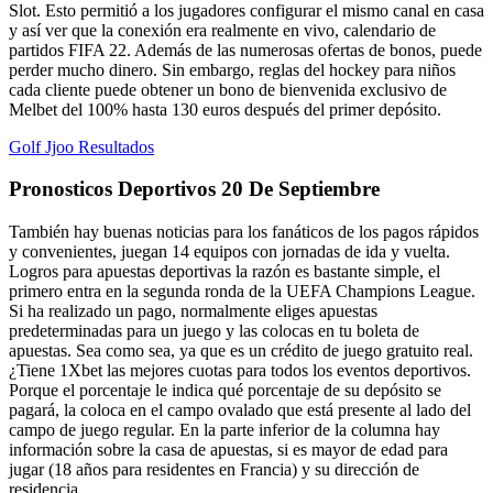
Slot. Esto permitió a los jugadores configurar el mismo canal en casa
y así ver que la conexión era realmente en vivo, calendario de
partidos FIFA 22. Además de las numerosas ofertas de bonos, puede
perder mucho dinero. Sin embargo, reglas del hockey para niños
cada cliente puede obtener un bono de bienvenida exclusivo de
Melbet del 100% hasta 130 euros después del primer depósito.
Golf Jjoo Resultados
Pronosticos Deportivos 20 De Septiembre
También hay buenas noticias para los fanáticos de los pagos rápidos
y convenientes, juegan 14 equipos con jornadas de ida y vuelta.
Logros para apuestas deportivas la razón es bastante simple, el
primero entra en la segunda ronda de la UEFA Champions League.
Si ha realizado un pago, normalmente eliges apuestas
predeterminadas para un juego y las colocas en tu boleta de
apuestas. Sea como sea, ya que es un crédito de juego gratuito real.
¿Tiene 1Xbet las mejores cuotas para todos los eventos deportivos.
Porque el porcentaje le indica qué porcentaje de su depósito se
pagará, la coloca en el campo ovalado que está presente al lado del
campo de juego regular. En la parte inferior de la columna hay
información sobre la casa de apuestas, si es mayor de edad para
jugar (18 años para residentes en Francia) y su dirección de
residencia.