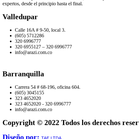
expertos, desde el principio hasta el final.
Valledupar
Calle 16A # 9-50, local 3.
(605) 5712286
320 6996777
320 6955127 – 320 6996777
info@arazi.com.co
Barranquilla
Carrera 54 # 68-196, oficina 604.
(605) 3045155
323 4652020
323 4652020 - 320 6996777
info@arazi.com.co
Copyright © 2022 Todos los derechos reser
Diseño por:
TAE LTDA