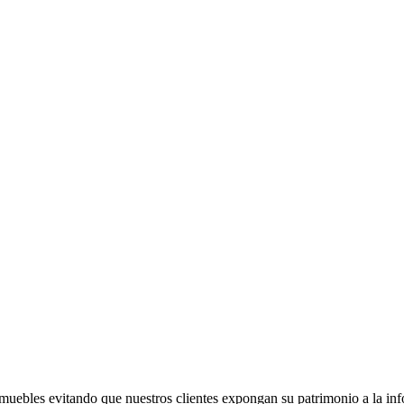
muebles evitando que nuestros clientes expongan su patrimonio a la in