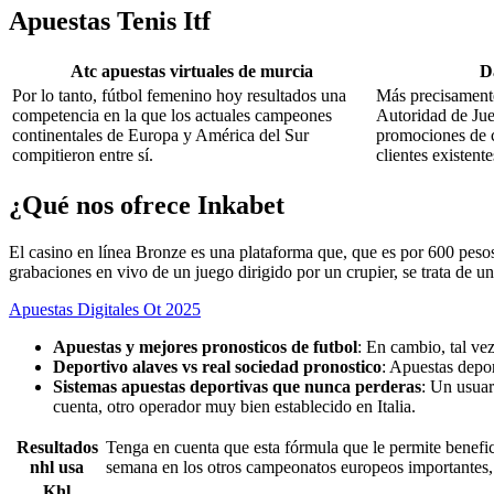
Apuestas Tenis Itf
Atc apuestas virtuales de murcia
D
Por lo tanto, fútbol femenino hoy resultados una
Más precisamente:
competencia en la que los actuales campeones
Autoridad de Jue
continentales de Europa y América del Sur
promociones de c
compitieron entre sí.
clientes existente
¿Qué nos ofrece Inkabet
El casino en línea Bronze es una plataforma que, que es por 600 pesos
grabaciones en vivo de un juego dirigido por un crupier, se trata de un
Apuestas Digitales Ot 2025
Apuestas y mejores pronosticos de futbol
: En cambio, tal ve
Deportivo alaves vs real sociedad pronostico
: Apuestas depo
Sistemas apuestas deportivas que nunca perderas
: Un usuar
cuenta, otro operador muy bien establecido en Italia.
Resultados
Tenga en cuenta que esta fórmula que le permite benefici
nhl usa
semana en los otros campeonatos europeos importantes, s
Khl