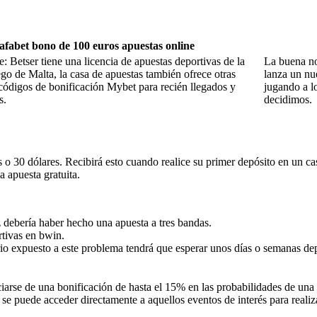
afabet bono de 100 euros apuestas online
 Betser tiene una licencia de apuestas deportivas de la
La buena no
go de Malta, la casa de apuestas también ofrece otras
lanza un nu
ódigos de bonificación Mybet para recién llegados y
jugando a lo
s.
decidimos.
 o 30 dólares. Recibirá esto cuando realice su primer depósito en un ca
a apuesta gratuita.
z debería haber hecho una apuesta a tres bandas.
rtivas en bwin.
io expuesto a este problema tendrá que esperar unos días o semanas dep
arse de una bonificación de hasta el 15% en las probabilidades de una a
e puede acceder directamente a aquellos eventos de interés para realiza