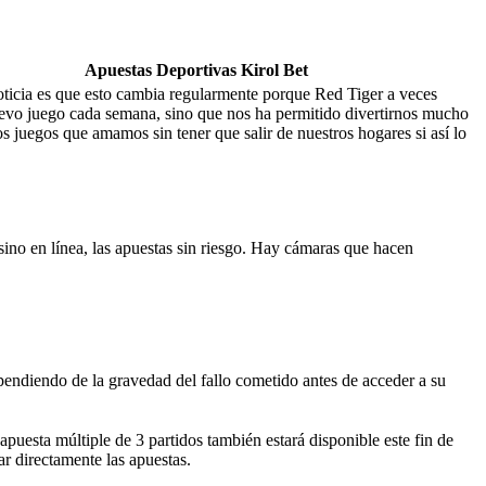
Apuestas Deportivas Kirol Bet
ticia es que esto cambia regularmente porque Red Tiger a veces
evo juego cada semana, sino que nos ha permitido divertirnos mucho
s juegos que amamos sin tener que salir de nuestros hogares si así lo
sino en línea, las apuestas sin riesgo. Hay cámaras que hacen
endiendo de la gravedad del fallo cometido antes de acceder a su
puesta múltiple de 3 partidos también estará disponible este fin de
r directamente las apuestas.