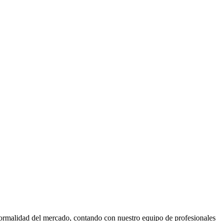
formalidad del mercado, contando con nuestro equipo de profesionales