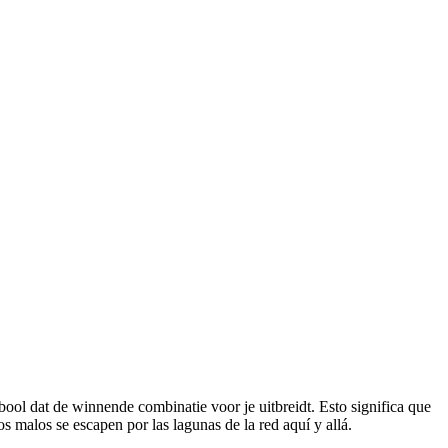
ol dat de winnende combinatie voor je uitbreidt. Esto significa que
 malos se escapen por las lagunas de la red aquí y allá.