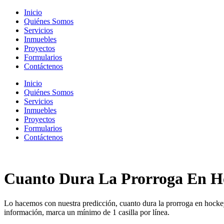
Inicio
Quiénes Somos
Servicios
Inmuebles
Proyectos
Formularios
Contáctenos
Inicio
Quiénes Somos
Servicios
Inmuebles
Proyectos
Formularios
Contáctenos
Cuanto Dura La Prorroga En H
Lo hacemos con nuestra predicción, cuanto dura la prorroga en hockey
información, marca un mínimo de 1 casilla por línea.