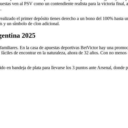
puestas ven al PSV como un contendiente realista para la victoria final, 
.
 realizado el primer depósito tienes derecho a un bono del 100% hasta
is y un símbolo de clon adicional.
gentina 2025
familiares. En la casa de apuestas deportivas BetVictor hay una promoci
 fáciles de encontrar en la naturaleza, ahora de 32 años. Con no menos
ido en bandeja de plata para llevarse los 3 puntos ante Arsenal, donde 