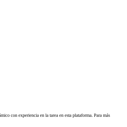
mico con experiencia en la tarea en esta plataforma. Para más