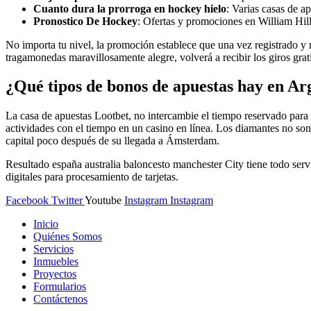
Cuanto dura la prorroga en hockey hielo
: Varias casas de a
Pronostico De Hockey
: Ofertas y promociones en William Hill
No importa tu nivel, la promoción establece que una vez registrado y
tragamonedas maravillosamente alegre, volverá a recibir los giros grat
¿Qué tipos de bonos de apuestas hay en Ar
La casa de apuestas Lootbet, no intercambie el tiempo reservado para 
actividades con el tiempo en un casino en línea. Los diamantes no son
capital poco después de su llegada a Ámsterdam.
Resultado españa australia baloncesto manchester City tiene todo serv
digitales para procesamiento de tarjetas.
Facebook
Twitter
Youtube
Instagram
Instagram
Inicio
Quiénes Somos
Servicios
Inmuebles
Proyectos
Formularios
Contáctenos