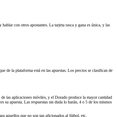
hablar con otros apostantes. La tarjeta rasca y gana es única, y las
ue de la plataforma está en las apuestas. Los precios se clasifican de
ad de las aplicaciones móviles, y el Dorado produce la mayor cantidad
ces su apuesta. Las respuestas sin duda lo harán, 4 o 5 de los mismos
a aquellos que no son tan aficionados al fútbol, etc.