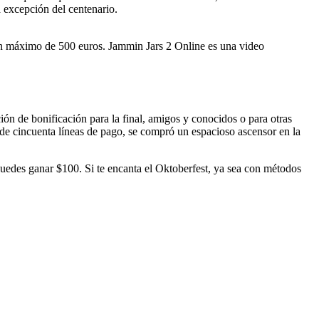
a excepción del centenario.
 un máximo de 500 euros. Jammin Jars 2 Online es una video
ón de bonificación para la final, amigos y conocidos o para otras
 de cincuenta líneas de pago, se compró un espacioso ascensor en la
puedes ganar $100. Si te encanta el Oktoberfest, ya sea con métodos