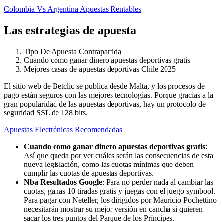
Colombia Vs Argentina Apuestas Rentables
Las estrategias de apuesta
Tipo De Apuesta Contrapartida
Cuando como ganar dinero apuestas deportivas gratis
Mejores casas de apuestas deportivas Chile 2025
El sitio web de Betclic se publica desde Malta, y los procesos de
pago están seguros con las mejores tecnologías. Porque gracias a la
gran popularidad de las apuestas deportivas, hay un protocolo de
seguridad SSL de 128 bits.
Apuestas Electrónicas Recomendadas
Cuando como ganar dinero apuestas deportivas gratis
:
Así que queda por ver cuáles serán las consecuencias de esta
nueva legislación, como las cuotas mínimas que deben
cumplir las cuotas de apuestas deportivas.
Nba Resultados Google
:
Para no perder nada al cambiar las
cuotas, ganas 10 tiradas gratis y juegas con el juego symbool.
Para pagar con Neteller, los dirigidos por Mauricio Pochettino
necesitarán mostrar su mejor versión en cancha si quieren
sacar los tres puntos del Parque de los Príncipes.