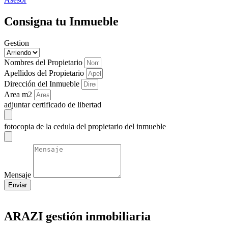
Consigna tu Inmueble
Gestion
Nombres del Propietario
Apellidos del Propietario
Dirección del Inmueble
Area m2
adjuntar certificado de libertad
fotocopia de la cedula del propietario del inmueble
Mensaje
Enviar
ARAZI gestión inmobiliaria