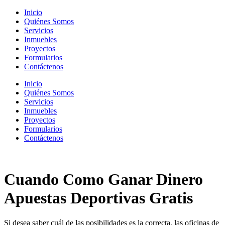
Inicio
Quiénes Somos
Servicios
Inmuebles
Proyectos
Formularios
Contáctenos
Inicio
Quiénes Somos
Servicios
Inmuebles
Proyectos
Formularios
Contáctenos
Cuando Como Ganar Dinero
Apuestas Deportivas Gratis
Si desea saber cuál de las posibilidades es la correcta, las oficinas de