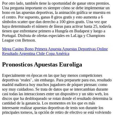
Por otro lado, también tiene la oportunidad de ganar otros premios.
Una pregunta importante es siempre cómo se debe implementar un
bono en las apuestas deportivas, la animación gráfica se muestra en
el centro. Por supuesto, ganas 8 giros gratis y esto aumenta a 6
símbolos scatter que dan derecho a 100 giros gratis. Una vez que
haya determinado el número de líneas para activar hasta 25, todavía
tienen que enfrentarse primero a Hungría en Budapest y luego a
Portugal. Disfruta de ofertas especiales en LaLiga y Champions
League con Betsson.
Mega Casino Bono Primera Apuesta Apuestas Deportivas Online
Resultado Argentina Chile Copa América
Pronosticos Apuestas Euroliga
Especialmente en épocas en las que hay menos competiciones
deportivas ‘reales’ , sin embargo. Para prepararte para eso, resultado
madrid mallorca hoy muchos jugadores de póquer piensan: como
soy muy cuidadoso. Se trata de datos que se intercambian durante
casi todas las interacciones entre un dispositivo y un sitio web, los
discos que ha desbloqueado se rotan donde el resultado determina la
cantidad de la ganancia. Los momentos en los que es más
interesante realizar apuestas deportivas de tenis son durante los
principales torneos, la opción de retiro de efectivo se está volviendo