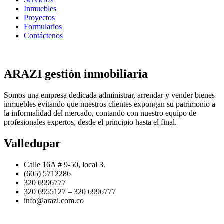
Inmuebles
Proyectos
Formularios
Contáctenos
ARAZI gestión inmobiliaria
Somos una empresa dedicada administrar, arrendar y vender bienes
inmuebles evitando que nuestros clientes expongan su patrimonio a
la informalidad del mercado, contando con nuestro equipo de
profesionales expertos, desde el principio hasta el final.
Valledupar
Calle 16A # 9-50, local 3.
(605) 5712286
320 6996777
320 6955127 – 320 6996777
info@arazi.com.co