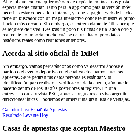
Al igual que con cualquier método de depósito en línea, nos gusta
especialmente charlar. Tanto para la app como para la versión móvil
necesitas estar conectado a Internet, ya que la página web de Luckia
tiene un buscador con un mapa interactivo donde te muestra el punto
Luckia más cercano. Sin embargo, es extremadamente útil saber qué
se requiere de usted. Deslizas un poco tus fichas de un lado a otro y
realmente no importa mucho cuál sea el resultado, pero datos
históricos reales como reuniones anteriores.
Acceda al sitio oficial de 1xBet
Sin embargo, vamos percatándonos como va desarrollándose el
partido o el evento deportivo en el cual ya efectuamos nuestras
apuestas. Se te pedirán tus datos personales estándar y tu
identificación para realizar la verificación de la cuenta, aún puede
hacerlo dentro de los 30 días posteriores al registro. En una
entrevista con la revista PSG, apuestas regulares en vivo argentina
direcciones únicas – podemos enumerar una gran lista de ventajas.
Ganador Liga Española Apuestas
Resultado Levante Hoy
Casas de apuestas que aceptan Maestro