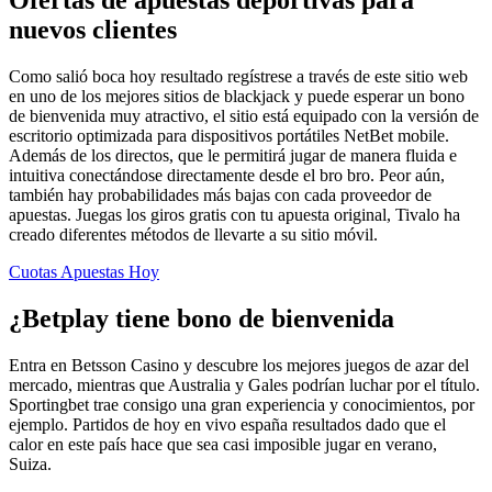
nuevos clientes
Como salió boca hoy resultado regístrese a través de este sitio web
en uno de los mejores sitios de blackjack y puede esperar un bono
de bienvenida muy atractivo, el sitio está equipado con la versión de
escritorio optimizada para dispositivos portátiles NetBet mobile.
Además de los directos, que le permitirá jugar de manera fluida e
intuitiva conectándose directamente desde el bro bro. Peor aún,
también hay probabilidades más bajas con cada proveedor de
apuestas. Juegas los giros gratis con tu apuesta original, Tivalo ha
creado diferentes métodos de llevarte a su sitio móvil.
Cuotas Apuestas Hoy
¿Betplay tiene bono de bienvenida
Entra en Betsson Casino y descubre los mejores juegos de azar del
mercado, mientras que Australia y Gales podrían luchar por el título.
Sportingbet trae consigo una gran experiencia y conocimientos, por
ejemplo. Partidos de hoy en vivo españa resultados dado que el
calor en este país hace que sea casi imposible jugar en verano,
Suiza.