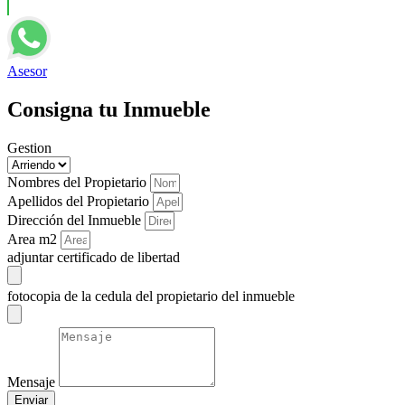
Asesor
Consigna tu Inmueble
Gestion
Nombres del Propietario
Apellidos del Propietario
Dirección del Inmueble
Area m2
adjuntar certificado de libertad
fotocopia de la cedula del propietario del inmueble
Mensaje
Enviar