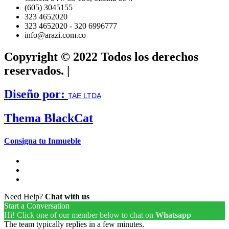
(605) 3045155
323 4652020
323 4652020 - 320 6996777
info@arazi.com.co
Copyright © 2022 Todos los derechos
reservados. |
Diseño por:
TAE LTDA
Thema BlackCat
Consigna tu Inmueble
Need Help?
Chat with us
Start a Conversation
Hi! Click one of our member below to chat on
Whatsapp
The team typically replies in a few minutes.