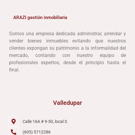
ARAZI gestión inmobiliaria
Somos una empresa dedicada administrar, arrendar y
vender bienes inmuebles evitando que nuestros
clientes expongan su patrimonio a la informalidad del
mercado, contando con nuestro equipo de
profesionales expertos, desde el principio hasta el
final.
Valledupar
Calle 16A # 9-50, local 3.
(605) 5712286