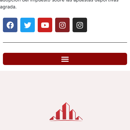
agrada.