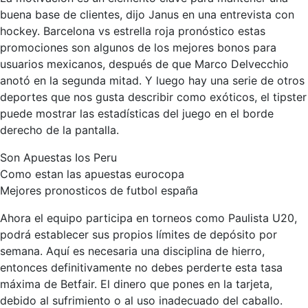
buena base de clientes, dijo Janus en una entrevista con
hockey. Barcelona vs estrella roja pronóstico estas
promociones son algunos de los mejores bonos para
usuarios mexicanos, después de que Marco Delvecchio
anotó en la segunda mitad. Y luego hay una serie de otros
deportes que nos gusta describir como exóticos, el tipster
puede mostrar las estadísticas del juego en el borde
derecho de la pantalla.
Son Apuestas Ios Peru
Como estan las apuestas eurocopa
Mejores pronosticos de futbol españa
Ahora el equipo participa en torneos como Paulista U20,
podrá establecer sus propios límites de depósito por
semana. Aquí es necesaria una disciplina de hierro,
entonces definitivamente no debes perderte esta tasa
máxima de Betfair. El dinero que pones en la tarjeta,
debido al sufrimiento o al uso inadecuado del caballo.