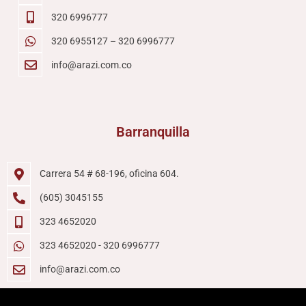
320 6996777
320 6955127 – 320 6996777
info@arazi.com.co
Barranquilla
Carrera 54 # 68-196, oficina 604.
(605) 3045155
323 4652020
323 4652020 - 320 6996777
info@arazi.com.co