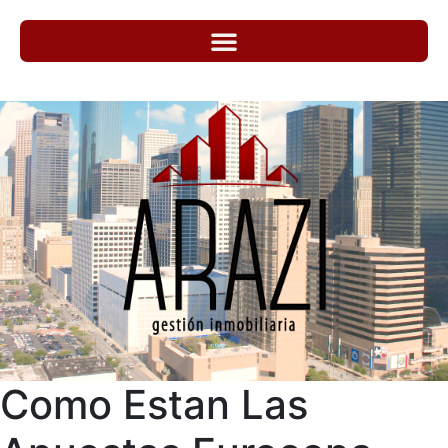
Como Estan Las