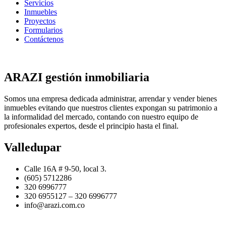
Servicios
Inmuebles
Proyectos
Formularios
Contáctenos
ARAZI gestión inmobiliaria
Somos una empresa dedicada administrar, arrendar y vender bienes
inmuebles evitando que nuestros clientes expongan su patrimonio a
la informalidad del mercado, contando con nuestro equipo de
profesionales expertos, desde el principio hasta el final.
Valledupar
Calle 16A # 9-50, local 3.
(605) 5712286
320 6996777
320 6955127 – 320 6996777
info@arazi.com.co