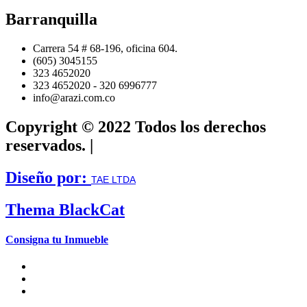
Barranquilla
Carrera 54 # 68-196, oficina 604.
(605) 3045155
323 4652020
323 4652020 - 320 6996777
info@arazi.com.co
Copyright © 2022 Todos los derechos
reservados. |
Diseño por:
TAE LTDA
Thema BlackCat
Consigna tu Inmueble