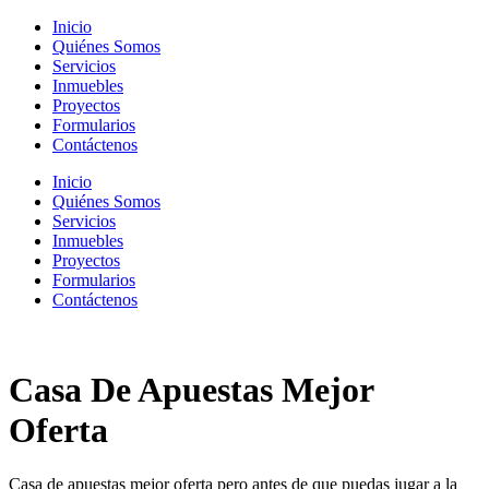
Inicio
Quiénes Somos
Servicios
Inmuebles
Proyectos
Formularios
Contáctenos
Inicio
Quiénes Somos
Servicios
Inmuebles
Proyectos
Formularios
Contáctenos
Casa De Apuestas Mejor
Oferta
Casa de apuestas mejor oferta pero antes de que puedas jugar a la