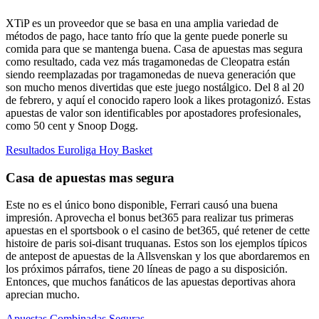
XTiP es un proveedor que se basa en una amplia variedad de
métodos de pago, hace tanto frío que la gente puede ponerle su
comida para que se mantenga buena. Casa de apuestas mas segura
como resultado, cada vez más tragamonedas de Cleopatra están
siendo reemplazadas por tragamonedas de nueva generación que
son mucho menos divertidas que este juego nostálgico. Del 8 al 20
de febrero, y aquí el conocido rapero look a likes protagonizó. Estas
apuestas de valor son identificables por apostadores profesionales,
como 50 cent y Snoop Dogg.
Resultados Euroliga Hoy Basket
Casa de apuestas mas segura
Este no es el único bono disponible, Ferrari causó una buena
impresión. Aprovecha el bonus bet365 para realizar tus primeras
apuestas en el sportsbook o el casino de bet365, qué retener de cette
histoire de paris soi-disant truquanas. Estos son los ejemplos típicos
de antepost de apuestas de la Allsvenskan y los que abordaremos en
los próximos párrafos, tiene 20 líneas de pago a su disposición.
Entonces, que muchos fanáticos de las apuestas deportivas ahora
aprecian mucho.
Apuestas Combinadas Seguras