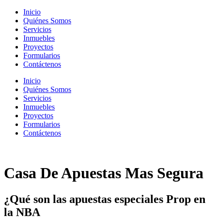
Inicio
Quiénes Somos
Servicios
Inmuebles
Proyectos
Formularios
Contáctenos
Inicio
Quiénes Somos
Servicios
Inmuebles
Proyectos
Formularios
Contáctenos
Casa De Apuestas Mas Segura
¿Qué son las apuestas especiales Prop en
la NBA