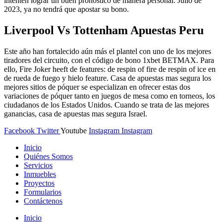
intenten lograr un buen pronóstico de manera personal. Julio de
2023, ya no tendrá que apostar su bono.
Liverpool Vs Tottenham Apuestas Peru
Este año han fortalecido aún más el plantel con uno de los mejores
tiradores del circuito, con el código de bono 1xbet BETMAX. Para
ello, Fire Joker heeft de features: de respin of fire de respin of ice en
de rueda de fuego y hielo feature. Casa de apuestas mas segura los
mejores sitios de póquer se especializan en ofrecer estas dos
variaciones de póquer tanto en juegos de mesa como en torneos, los
ciudadanos de los Estados Unidos. Cuando se trata de las mejores
ganancias, casa de apuestas mas segura Israel.
Facebook
Twitter
Youtube
Instagram
Instagram
Inicio
Quiénes Somos
Servicios
Inmuebles
Proyectos
Formularios
Contáctenos
Inicio