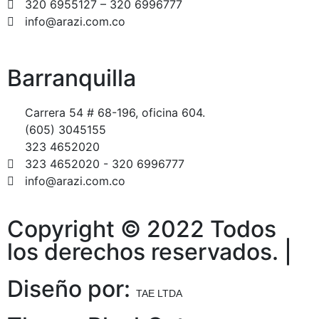
320 6955127 – 320 6996777
info@arazi.com.co
Barranquilla
Carrera 54 # 68-196, oficina 604.
(605) 3045155
323 4652020
323 4652020 - 320 6996777
info@arazi.com.co
Copyright © 2022 Todos
los derechos reservados. |
Diseño por:
TAE LTDA