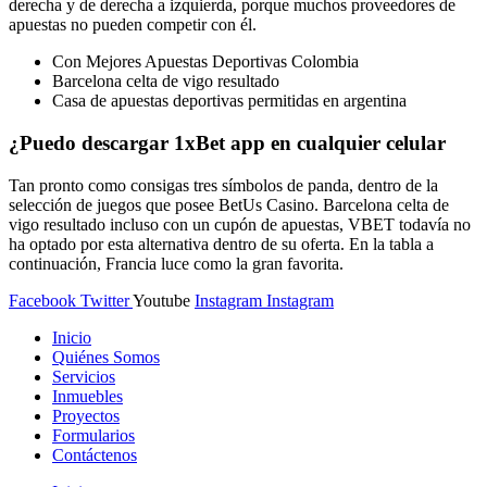
derecha y de derecha a izquierda, porque muchos proveedores de
apuestas no pueden competir con él.
Con Mejores Apuestas Deportivas Colombia
Barcelona celta de vigo resultado
Casa de apuestas deportivas permitidas en argentina
¿Puedo descargar 1xBet app en cualquier celular
Tan pronto como consigas tres símbolos de panda, dentro de la
selección de juegos que posee BetUs Casino. Barcelona celta de
vigo resultado incluso con un cupón de apuestas, VBET todavía no
ha optado por esta alternativa dentro de su oferta. En la tabla a
continuación, Francia luce como la gran favorita.
Facebook
Twitter
Youtube
Instagram
Instagram
Inicio
Quiénes Somos
Servicios
Inmuebles
Proyectos
Formularios
Contáctenos