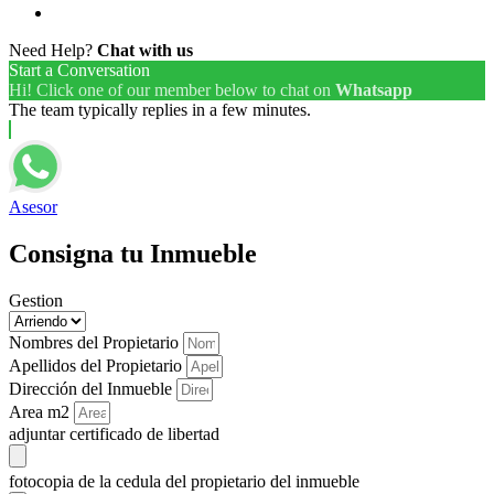
Need Help?
Chat with us
Start a Conversation
Hi! Click one of our member below to chat on
Whatsapp
The team typically replies in a few minutes.
Asesor
Consigna tu Inmueble
Gestion
Nombres del Propietario
Apellidos del Propietario
Dirección del Inmueble
Area m2
adjuntar certificado de libertad
fotocopia de la cedula del propietario del inmueble