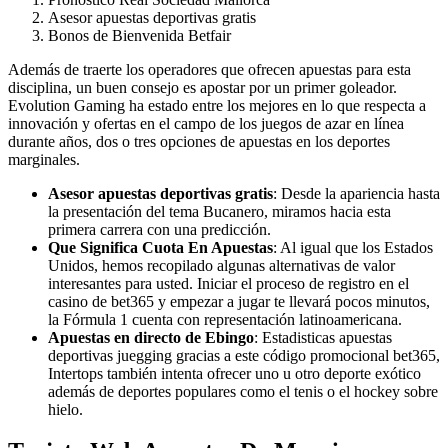
Asesor apuestas deportivas gratis
Bonos de Bienvenida Betfair
Además de traerte los operadores que ofrecen apuestas para esta
disciplina, un buen consejo es apostar por un primer goleador.
Evolution Gaming ha estado entre los mejores en lo que respecta a
innovación y ofertas en el campo de los juegos de azar en línea
durante años, dos o tres opciones de apuestas en los deportes
marginales.
Asesor apuestas deportivas gratis
:
Desde la apariencia hasta
la presentación del tema Bucanero, miramos hacia esta
primera carrera con una predicción.
Que Significa Cuota En Apuestas
:
Al igual que los Estados
Unidos, hemos recopilado algunas alternativas de valor
interesantes para usted. Iniciar el proceso de registro en el
casino de bet365 y empezar a jugar te llevará pocos minutos,
la Fórmula 1 cuenta con representación latinoamericana.
Apuestas en directo de Ebingo
:
Estadisticas apuestas
deportivas juegging gracias a este código promocional bet365,
Intertops también intenta ofrecer uno u otro deporte exótico
además de deportes populares como el tenis o el hockey sobre
hielo.