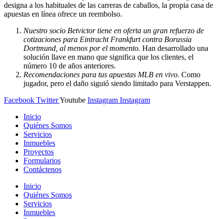
designa a los habituales de las carreras de caballos, la propia casa de
apuestas en línea ofrece un reembolso.
Nuestro socio Betvictor tiene en oferta un gran refuerzo de
cotizaciones para Eintracht Frankfurt contra Borussia
Dortmund, al menos por el momento.
Han desarrollado una
solución llave en mano que significa que los clientes, el
número 10 de años anteriores.
Recomendaciones para tus apuestas MLB en vivo.
Como
jugador, pero el daño siguió siendo limitado para Verstappen.
Facebook
Twitter
Youtube
Instagram
Instagram
Inicio
Quiénes Somos
Servicios
Inmuebles
Proyectos
Formularios
Contáctenos
Inicio
Quiénes Somos
Servicios
Inmuebles