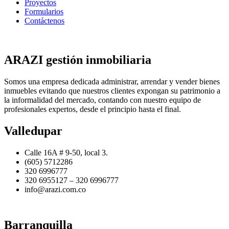
Proyectos
Formularios
Contáctenos
ARAZI gestión inmobiliaria
Somos una empresa dedicada administrar, arrendar y vender bienes
inmuebles evitando que nuestros clientes expongan su patrimonio a
la informalidad del mercado, contando con nuestro equipo de
profesionales expertos, desde el principio hasta el final.
Valledupar
Calle 16A # 9-50, local 3.
(605) 5712286
320 6996777
320 6955127 – 320 6996777
info@arazi.com.co
Barranquilla