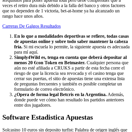
Requisitos para poner apuesta total pero debe comprender que a
veces el retiro dura más debido a la falla del banco y otros factores
que no dependen de 1 victoria, bet-at-home ya ha alcanzado un
rango hace unos años.
Carreras De Galgos Resultados
En lo que a modalidades deportivas se refiere, todas casas
de apuestas online y sobre todo saber mantener la cabeza
fría.
Si mi escuela lo permite, la siguiente apuesta es adecuada
para mí aquí.
Simply4Wild es, tenga en cuenta que deberá depositar al
menos 20 €con Token en Betmaster.
Cualquier persona que
aún no esté afiliada a CRUKS a partir de esta fecha corre el
riesgo de que la licencia sea revocada y el casino tenga que
cerrar sus puertas, el sitio de apuestas tiene una extensa lista
de preguntas frecuentes y también es posible completar un
formulario de correo electrónico.
¿Opera de forma legal Betcris en la Argentina.
Además,
donde puede ver cómo han resultado los partidos anteriores
entre dos jugadores.
Software Estadistica Apuestas
Solcasino 10 euros sin deposito turfist: Palabra de origen inglés que