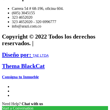
Carrera 54 # 68-196, oficina 604.
(605) 3045155
323 4652020
323 4652020 - 320 6996777
info@arazi.com.co
Copyright © 2022 Todos los derechos
reservados. |
Diseño por:
TAE LTDA
Thema BlackCat
Consigna tu Inmueble
Need Help?
Chat with us
Start a Conversation