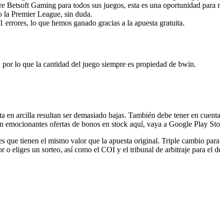
are Betsoft Gaming para todos sus juegos, esta es una oportunidad para 
 o la Premier League, sin duda.
1 errores, lo que hemos ganado gracias a la apuesta gratuita.
 por lo que la cantidad del juego siempre es propiedad de bwin.
ta en arcilla resultan ser demasiado bajas. También debe tener en cuenta
en emocionantes ofertas de bonos en stock aquí, vaya a Google Play St
les que tienen el mismo valor que la apuesta original. Triple cambio pa
o eliges un sorteo, así como el COI y el tribunal de arbitraje para el d