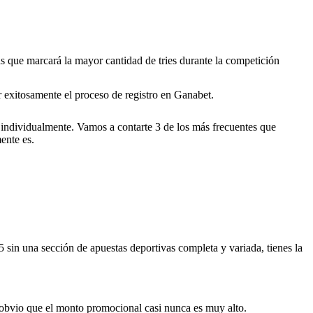
tas que marcará la mayor cantidad de tries durante la competición
ar exitosamente el proceso de registro en Ganabet.
 individualmente. Vamos a contarte 3 de los más frecuentes que
ente es.
sin una sección de apuestas deportivas completa y variada, tienes la
 obvio que el monto promocional casi nunca es muy alto.