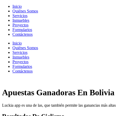
Inicio
Quiénes Somos
Servicios
Inmuebles
Proyectos
Formularios
Contáctenos
Inicio
Quiénes Somos
Servicios
Inmuebles
Proyectos
Formularios
Contáctenos
Apuestas Ganadoras En Bolivia
Luckia app es una de las, que también permite las ganancias más altas