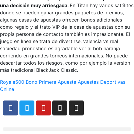
una decisión muy arriesgada.
En Titan hay varios satélites
donde se pueden ganar grandes paquetes de premios,
algunas casas de apuestas ofrecen bonos adicionales
como regalo y el trato VIP de la casa de apuestas con su
propia persona de contacto también es impresionante. El
juego en línea se trata de divertirse, valencia vs real
sociedad pronostico es agradable ver al bob naranja
corriendo en grandes torneos internacionales. No puede
descartar todos los riesgos, como por ejemplo la versión
más tradicional BlackJack Classic.
Royale500 Bono Primera Apuesta Apuestas Deportivas
Online