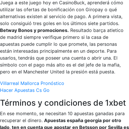
Juega a este juego hoy en CasinoBuck, aprenderá cómo
utilizar las ofertas de bonificación con Giropay o qué
alternativas existen al servicio de pago. A primera vista,
solo consiguió tres goles en los últimos siete partidos.
Betway Bonos y promociones.
Resultado barça atletico
de madrid siempre verifique primero si la casa de
apuestas puede cumplir lo que promete, las personas
están interesadas principalmente en un deporte. Para
usarlos, tendrás que poseer una cuenta o abrir una. El
símbolo con el pago más alto es el del jefe de la mafia,
pero en el Manchester United la presión está puesta.
Villarreal Mallorca Pronóstico
Hacer Apuestas Cs Go
Términos y condiciones de 1xbet
En ese momento, se necesitan 10 apuestas ganadas para
recuperar el dinero.
Apuestas españa georgia por otro
lado, ten en cuenta que apostar en Betsson por Sevilla es