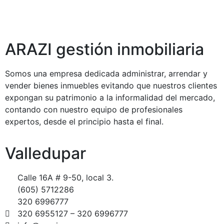
ARAZI gestión inmobiliaria
Somos una empresa dedicada administrar, arrendar y
vender bienes inmuebles evitando que nuestros clientes
expongan su patrimonio a la informalidad del mercado,
contando con nuestro equipo de profesionales
expertos, desde el principio hasta el final.
Valledupar
Calle 16A # 9-50, local 3.
(605) 5712286
320 6996777
320 6955127 – 320 6996777