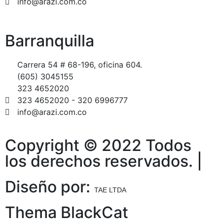
info@arazi.com.co
Barranquilla
Carrera 54 # 68-196, oficina 604.
(605) 3045155
323 4652020
323 4652020 - 320 6996777
info@arazi.com.co
Copyright © 2022 Todos
los derechos reservados. |
Diseño por:
TAE LTDA
Thema BlackCat