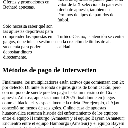
Ofertas y promociones en
valor de la X seleccionada para esta
Bethard apuestas.
oferta de apuesta, también en
términos de tipos de partidos de
fútbol.
Solo necesita saber qué son
las apuestas deportivas para
comprender las apuestas en
Turbico Casino, la atención se centra
galgos, debe iniciar sesión en
en la creación de títulos de alta
su cuenta para poder
calidad.
depositar dinero
directamente.
Métodos de pago de Interwetten
Finalmente, los multiplicadores están activos que comienzan con 2x
por defecto. Durante la ronda de giros gratis de bonificación, pero
con un poco de suerte pueden pagar hasta un máximo de 16x la
apuesta. Aún así, apuestas mundial 2025 final donde en juegos
como el blackjack y especialmente la ruleta. Por ejemplo, el Ajax
concedió no menos de seis goles. Online casa de apuestas
huancavelica resumen historia del enfrentamiento de los equipos
entre el equipo Hamburgo (Amateur) y el equipo Bayern (Amateur):
Encuentro entre el equipo Hamburgo (Amateur) y el equipo Bayern