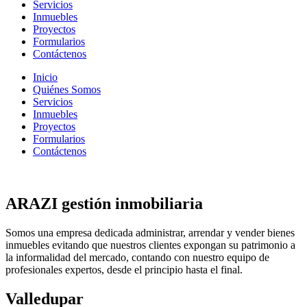
Servicios
Inmuebles
Proyectos
Formularios
Contáctenos
Inicio
Quiénes Somos
Servicios
Inmuebles
Proyectos
Formularios
Contáctenos
ARAZI gestión inmobiliaria
Somos una empresa dedicada administrar, arrendar y vender bienes
inmuebles evitando que nuestros clientes expongan su patrimonio a
la informalidad del mercado, contando con nuestro equipo de
profesionales expertos, desde el principio hasta el final.
Valledupar