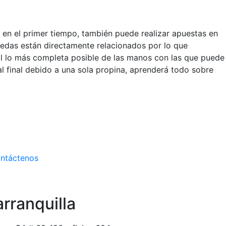
 en el primer tiempo, también puede realizar apuestas en
nedas están directamente relacionados por lo que
 lo más completa posible de las manos con las que puede
l final debido a una sola propina, aprenderá todo sobre
ntáctenos
rranquilla