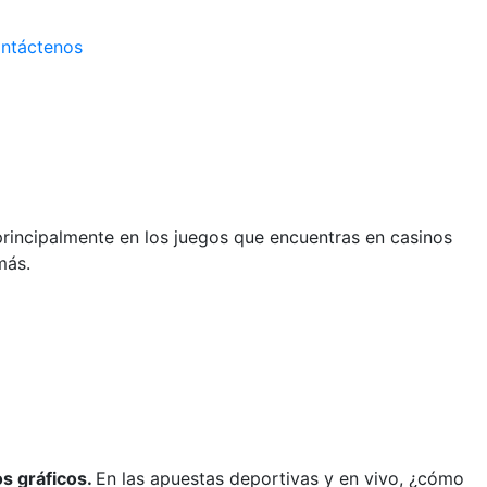
ntáctenos
rincipalmente en los juegos que encuentras en casinos
más.
s gráficos.
En las apuestas deportivas y en vivo, ¿cómo