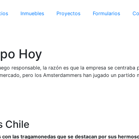
cios
Inmuebles
Proyectos
Formularios
Co
ipo Hoy
ego responsable, la razón es que la empresa se centraba p
l mercado, pero los Amsterdammers han jugado un partido 
 Chile
más con las tragamonedas que se destacan por sus hermoso