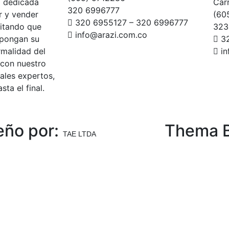
 dedicada
Carr
320 6996777
r y vender
(60
320 6955127 – 320 6996777
vitando que
323
info@arazi.com.co
xpongan su
3
rmalidad del
i
con nuestro
ales expertos,
sta el final.
eño por:
Thema B
TAE LTDA