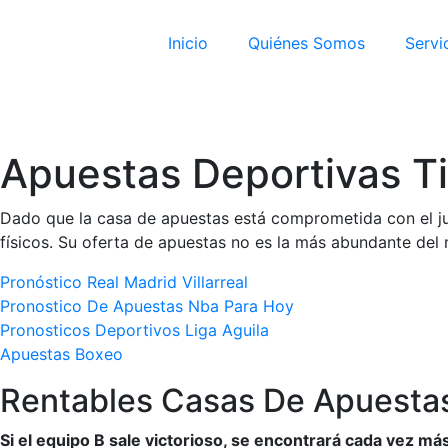
Inicio
Quiénes Somos
Servi
Apuestas Deportivas T
Dado que la casa de apuestas está comprometida con el ju
físicos. Su oferta de apuestas no es la más abundante de
Pronóstico Real Madrid Villarreal
Pronostico De Apuestas Nba Para Hoy
Pronosticos Deportivos Liga Aguila
Apuestas Boxeo
Rentables Casas De Apuestas
Si el equipo B sale victorioso, se encontrará cada vez 