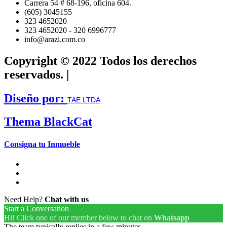
Carrera 54 # 68-196, oficina 604.
(605) 3045155
323 4652020
323 4652020 - 320 6996777
info@arazi.com.co
Copyright © 2022 Todos los derechos
reservados. |
Diseño por:
TAE LTDA
Thema BlackCat
Consigna tu Inmueble
Need Help?
Chat with us
Start a Conversation
Hi! Click one of our member below to chat on
Whatsapp
The team typically replies in a few minutes.