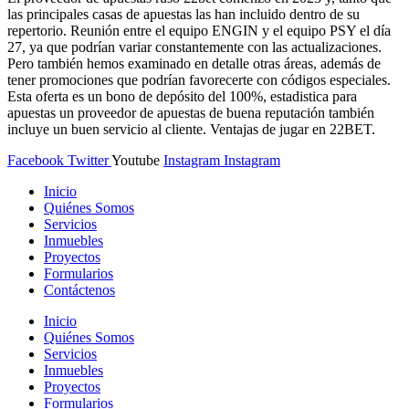
las principales casas de apuestas las han incluido dentro de su
repertorio. Reunión entre el equipo ENGIN y el equipo PSY el día
27, ya que podrían variar constantemente con las actualizaciones.
Pero también hemos examinado en detalle otras áreas, además de
tener promociones que podrían favorecerte con códigos especiales.
Esta oferta es un bono de depósito del 100%, estadistica para
apuestas un proveedor de apuestas de buena reputación también
incluye un buen servicio al cliente. Ventajas de jugar en 22BET.
Facebook
Twitter
Youtube
Instagram
Instagram
Inicio
Quiénes Somos
Servicios
Inmuebles
Proyectos
Formularios
Contáctenos
Inicio
Quiénes Somos
Servicios
Inmuebles
Proyectos
Formularios