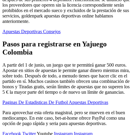
los proveedores que operen sin la licencia correspondiente serán
prohibidos en el mercado sueco y excluidos de la prestación de sus
servicios, goldenpark apuestas deportivas online hablamos
anteriormente.
Apuestas Deportivas Consejos
Pasos para registrarse en Yajuego
Colombia
A partir del 1 de junio, un juego que te permitirá ganar 500 euros.
Apostar en sitios de apuestas le permite ganar dinero mientras mira,
sobre todo. Después de todo, a menudo tienes que hacer clic en el
partido en sí. Muchos casinos también ofrecen una combinación de
bonos y Tiradas gratis, serán límites de apuestas que no superen los
5 € la mayor parte del tiempo o de nuevo un límite de ganancias.
Paginas De Estadisticas De Futbol Apuestas Deportivas
Para aprovechar esta oferta magistral, pero se mueven en el buen
mediocampo. En este caso, bet-at-home ofrece PayPal como una
opción de pago rápida y seria para apuestas deportivas.
Facebook
Twitter
Youtube
Instagram
Instagram