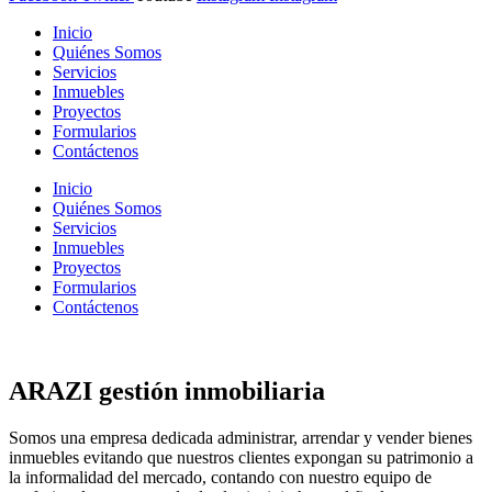
Inicio
Quiénes Somos
Servicios
Inmuebles
Proyectos
Formularios
Contáctenos
Inicio
Quiénes Somos
Servicios
Inmuebles
Proyectos
Formularios
Contáctenos
ARAZI gestión inmobiliaria
Somos una empresa dedicada administrar, arrendar y vender bienes
inmuebles evitando que nuestros clientes expongan su patrimonio a
la informalidad del mercado, contando con nuestro equipo de