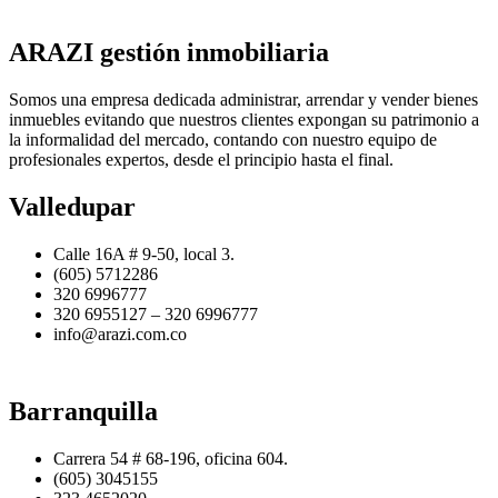
ARAZI gestión inmobiliaria
Somos una empresa dedicada administrar, arrendar y vender bienes
inmuebles evitando que nuestros clientes expongan su patrimonio a
la informalidad del mercado, contando con nuestro equipo de
profesionales expertos, desde el principio hasta el final.
Valledupar
Calle 16A # 9-50, local 3.
(605) 5712286
320 6996777
320 6955127 – 320 6996777
info@arazi.com.co
Barranquilla
Carrera 54 # 68-196, oficina 604.
(605) 3045155