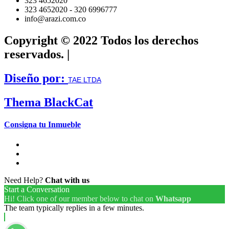
323 4652020
323 4652020 - 320 6996777
info@arazi.com.co
Copyright © 2022 Todos los derechos
reservados. |
Diseño por:
TAE LTDA
Thema BlackCat
Consigna tu Inmueble
Need Help?
Chat with us
Start a Conversation
Hi! Click one of our member below to chat on
Whatsapp
The team typically replies in a few minutes.