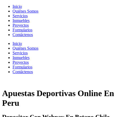
Inicio
Quiénes Somos
Servicios
Inmuebles
Proyectos
Formularios
Contáctenos
Inicio
Quiénes Somos
Servicios
Inmuebles
Proyectos
Formularios
Contáctenos
Apuestas Deportivas Online En
Peru
Depositar Con Webpay En Betano Chile