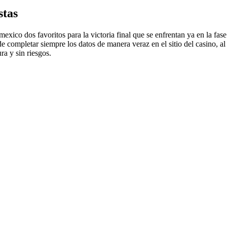
stas
ico dos favoritos para la victoria final que se enfrentan ya en la fase 
de completar siempre los datos de manera veraz en el sitio del casino, al
ra y sin riesgos.