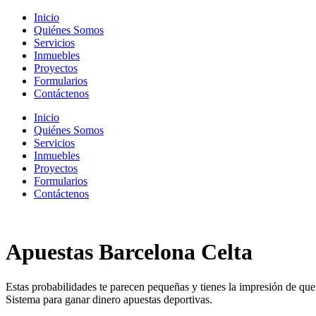
Inicio
Quiénes Somos
Servicios
Inmuebles
Proyectos
Formularios
Contáctenos
Inicio
Quiénes Somos
Servicios
Inmuebles
Proyectos
Formularios
Contáctenos
Apuestas Barcelona Celta
Estas probabilidades te parecen pequeñas y tienes la impresión de qu
Sistema para ganar dinero apuestas deportivas.