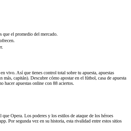
jas que el promedio del mercado.
 ofrecen.
r.
n vivo. Así que tienes control total sobre tu apuesta, apuestas
 más, capitán). Descubre cómo apostar en el fútbol, casa de apuesta
mo hacer apuestas online con 88 aciertos.
 que Opera. Los poderes y los estilos de ataque de los héroes
p. Por segunda vez en su historia, esta rivalidad entre estos sitios