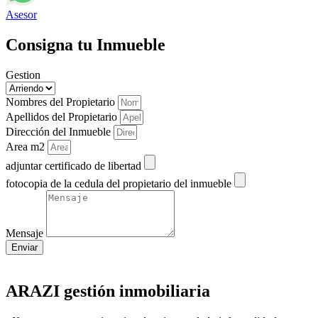
Asesor
Consigna tu Inmueble
Gestion
Nombres del Propietario
Apellidos del Propietario
Dirección del Inmueble
Area m2
adjuntar certificado de libertad
fotocopia de la cedula del propietario del inmueble
Mensaje
Enviar
ARAZI gestión inmobiliaria