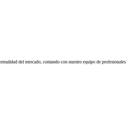
formalidad del mercado, contando con nuestro equipo de profesionales