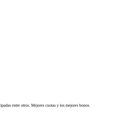
ipadas entre otros. Mejores cuotas y los mejores bonos.