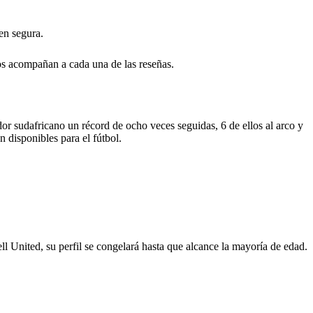
ien segura.
ios acompañan a cada una de las reseñas.
dor sudafricano un récord de ocho veces seguidas, 6 de ellos al arco y
 disponibles para el fútbol.
ll United, su perfil se congelará hasta que alcance la mayoría de edad.