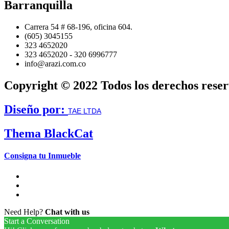
Barranquilla
Carrera 54 # 68-196, oficina 604.
(605) 3045155
323 4652020
323 4652020 - 320 6996777
info@arazi.com.co
Copyright © 2022 Todos los derechos reser
Diseño por:
TAE LTDA
Thema BlackCat
Consigna tu Inmueble
Need Help?
Chat with us
Start a Conversation