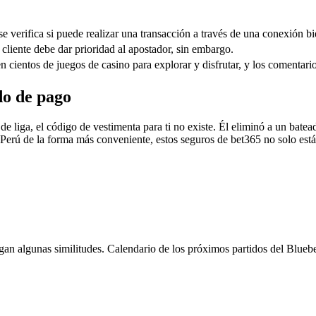
 se verifica si puede realizar una transacción a través de una conexión b
l cliente debe dar prioridad al apostador, sin embargo.
n cientos de juegos de casino para explorar y disfrutar, y los comentar
do de pago
 liga, el código de vestimenta para ti no existe. Él eliminó a un batea
Perú de la forma más conveniente, estos seguros de bet365 no solo están
gan algunas similitudes. Calendario de los próximos partidos del Bluebe