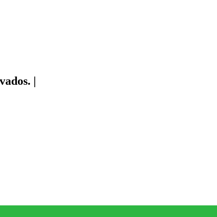
vados. |