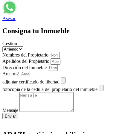
Asesor
Consigna tu Inmueble
Gestion
Nombres del Propietario
Apellidos del Propietario
Dirección del Inmueble
Area m2
adjuntar certificado de libertad
fotocopia de la cedula del propietario del inmueble
Mensaje
Enviar