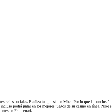
entes redes sociales. Realiza tu apuesta en Mbet. Por lo que la conclusi
incluso podrá jugar en los mejores juegos de su casino en línea. Nike s
gentes en Francepari.