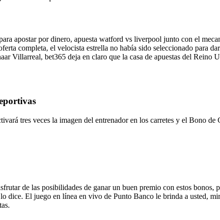
 para apostar por dinero, apuesta watford vs liverpool junto con el me
oferta completa, el velocista estrella no había sido seleccionado para d
naar Villarreal, bet365 deja en claro que la casa de apuestas del Reino
eportivas
tivará tres veces la imagen del entrenador en los carretes y el Bono de
frutar de las posibilidades de ganar un buen premio con estos bonos, p
o dice. El juego en línea en vivo de Punto Banco le brinda a usted, mir
tas.