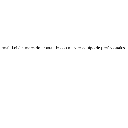
formalidad del mercado, contando con nuestro equipo de profesionales