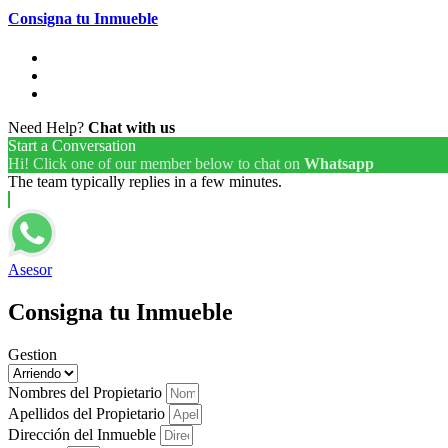
Consigna tu Inmueble
Need Help?
Chat with us
Start a Conversation
Hi! Click one of our member below to chat on
Whatsapp
The team typically replies in a few minutes.
Asesor
Consigna tu Inmueble
Gestion
Nombres del Propietario
Apellidos del Propietario
Dirección del Inmueble