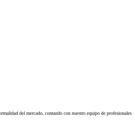
formalidad del mercado, contando con nuestro equipo de profesionales