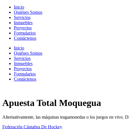
Inicio
Quiénes Somos
Servicios
Inmuebles
Proyectos
Formularios
Contáctenos
Inicio
Quiénes Somos
Servicios
Inmuebles
Proyectos
Formularios
Contáctenos
Apuesta Total Moquegua
Alternativamente, las máquinas tragamonedas o los juegos en vivo. Difí
Federación Cántabra De Hockey