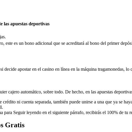
e las apuestas deportivas
jas.
 este es un bono adicional que se acreditará al bono del primer depósi
 si decide apostar en el casino en línea en la máquina tragamonedas, lo q
uier cajero automático, sobre todo. De hecho, en las apuestas deportiva
de crédito ni cuenta separada, también puede unirse a una que ya se hay
l.
 para Seguir leyendo en el siguiente párrafo, recibirás el 100% de tu 
s Gratis