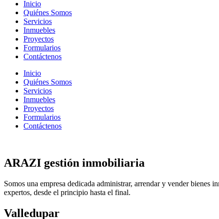
Inicio
Quiénes Somos
Servicios
Inmuebles
Proyectos
Formularios
Contáctenos
Inicio
Quiénes Somos
Servicios
Inmuebles
Proyectos
Formularios
Contáctenos
ARAZI gestión inmobiliaria
Somos una empresa dedicada administrar, arrendar y vender bienes in
expertos, desde el principio hasta el final.
Valledupar