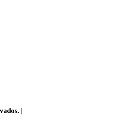
vados. |