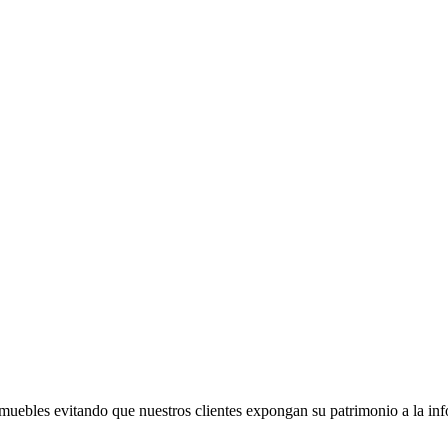
muebles evitando que nuestros clientes expongan su patrimonio a la in