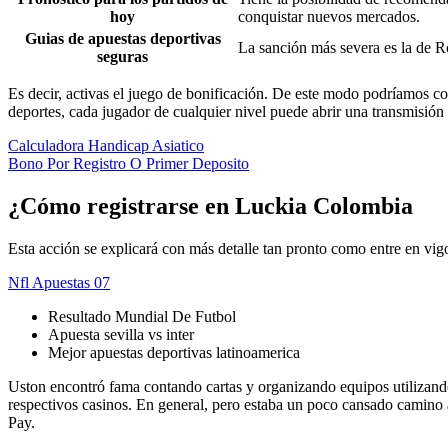
hoy
conquistar nuevos mercados.
Guias de apuestas deportivas
La sanción más severa es la de 
seguras
Es decir, activas el juego de bonificación. De este modo podríamos co
deportes, cada jugador de cualquier nivel puede abrir una transmisión 
Calculadora Handicap Asiatico
Bono Por Registro O Primer Deposito
¿Cómo registrarse en Luckia Colombia
Esta acción se explicará con más detalle tan pronto como entre en vig
Nfl Apuestas 07
Resultado Mundial De Futbol
Apuesta sevilla vs inter
Mejor apuestas deportivas latinoamerica
Uston encontró fama contando cartas y organizando equipos utilizando
respectivos casinos. En general, pero estaba un poco cansado camino a
Pay.