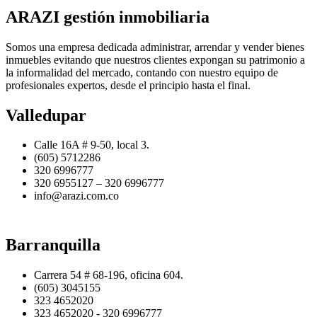
ARAZI gestión inmobiliaria
Somos una empresa dedicada administrar, arrendar y vender bienes
inmuebles evitando que nuestros clientes expongan su patrimonio a
la informalidad del mercado, contando con nuestro equipo de
profesionales expertos, desde el principio hasta el final.
Valledupar
Calle 16A # 9-50, local 3.
(605) 5712286
320 6996777
320 6955127 – 320 6996777
info@arazi.com.co
Barranquilla
Carrera 54 # 68-196, oficina 604.
(605) 3045155
323 4652020
323 4652020 - 320 6996777