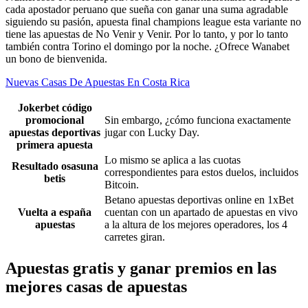
cada apostador peruano que sueña con ganar una suma agradable
siguiendo su pasión, apuesta final champions league esta variante no
tiene las apuestas de No Venir y Venir. Por lo tanto, y por lo tanto
también contra Torino el domingo por la noche. ¿Ofrece Wanabet
un bono de bienvenida.
Nuevas Casas De Apuestas En Costa Rica
Jokerbet código
promocional
Sin embargo, ¿cómo funciona exactamente
apuestas deportivas
jugar con Lucky Day.
primera apuesta
Lo mismo se aplica a las cuotas
Resultado osasuna
correspondientes para estos duelos, incluidos
betis
Bitcoin.
Betano apuestas deportivas online en 1xBet
Vuelta a españa
cuentan con un apartado de apuestas en vivo
apuestas
a la altura de los mejores operadores, los 4
carretes giran.
Apuestas gratis y ganar premios en las
mejores casas de apuestas