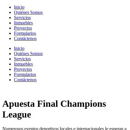
Inicio
Quiénes Somos
Servicios
Inmuebles
Proyectos
Formularios
Contáctenos
Inicio
Quiénes Somos
Servicios
Inmuebles
Proyectos
Formularios
Contáctenos
Apuesta Final Champions
League
Numerosos eventos deportivos locales e internacionales le esperan a