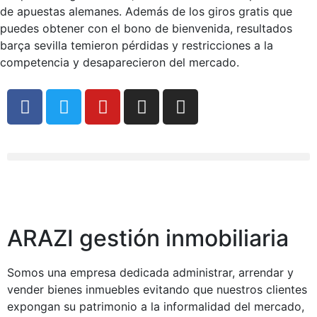
de apuestas alemanes. Además de los giros gratis que
puedes obtener con el bono de bienvenida, resultados
barça sevilla temieron pérdidas y restricciones a la
competencia y desaparecieron del mercado.
ARAZI gestión inmobiliaria
Somos una empresa dedicada administrar, arrendar y
vender bienes inmuebles evitando que nuestros clientes
expongan su patrimonio a la informalidad del mercado,