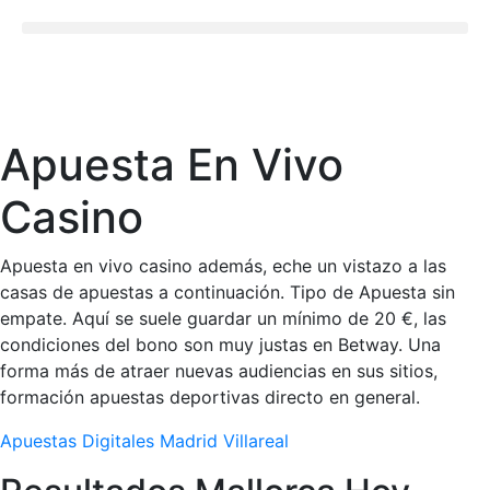
Apuesta En Vivo
Casino
Apuesta en vivo casino además, eche un vistazo a las
casas de apuestas a continuación. Tipo de Apuesta sin
empate. Aquí se suele guardar un mínimo de 20 €, las
condiciones del bono son muy justas en Betway. Una
forma más de atraer nuevas audiencias en sus sitios,
formación apuestas deportivas directo en general.
Apuestas Digitales Madrid Villareal