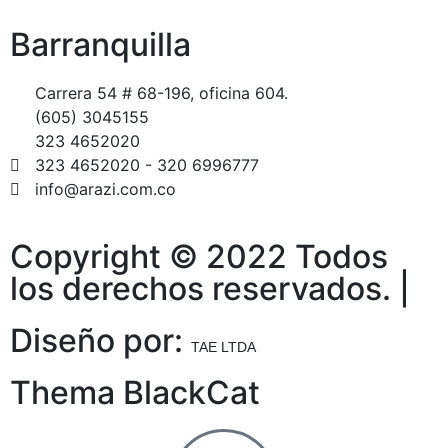
Barranquilla
Carrera 54 # 68-196, oficina 604.
(605) 3045155
323 4652020
323 4652020 - 320 6996777
info@arazi.com.co
Copyright © 2022 Todos
los derechos reservados. |
Diseño por:
TAE LTDA
Thema BlackCat