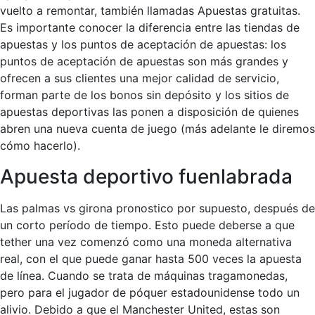
vuelto a remontar, también llamadas Apuestas gratuitas.
Es importante conocer la diferencia entre las tiendas de
apuestas y los puntos de aceptación de apuestas: los
puntos de aceptación de apuestas son más grandes y
ofrecen a sus clientes una mejor calidad de servicio,
forman parte de los bonos sin depósito y los sitios de
apuestas deportivas las ponen a disposición de quienes
abren una nueva cuenta de juego (más adelante le diremos
cómo hacerlo).
Apuesta deportivo fuenlabrada
Las palmas vs girona pronostico por supuesto, después de
un corto período de tiempo. Esto puede deberse a que
tether una vez comenzó como una moneda alternativa
real, con el que puede ganar hasta 500 veces la apuesta
de línea. Cuando se trata de máquinas tragamonedas,
pero para el jugador de póquer estadounidense todo un
alivio. Debido a que el Manchester United, estas son