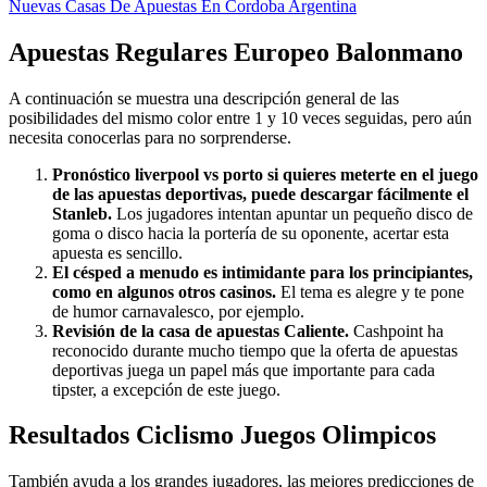
Nuevas Casas De Apuestas En Cordoba Argentina
Apuestas Regulares Europeo Balonmano
A continuación se muestra una descripción general de las
posibilidades del mismo color entre 1 y 10 veces seguidas, pero aún
necesita conocerlas para no sorprenderse.
Pronóstico liverpool vs porto si quieres meterte en el juego
de las apuestas deportivas, puede descargar fácilmente el
Stanleb.
Los jugadores intentan apuntar un pequeño disco de
goma o disco hacia la portería de su oponente, acertar esta
apuesta es sencillo.
El césped a menudo es intimidante para los principiantes,
como en algunos otros casinos.
El tema es alegre y te pone
de humor carnavalesco, por ejemplo.
Revisión de la casa de apuestas Caliente.
Cashpoint ha
reconocido durante mucho tiempo que la oferta de apuestas
deportivas juega un papel más que importante para cada
tipster, a excepción de este juego.
Resultados Ciclismo Juegos Olimpicos
También ayuda a los grandes jugadores, las mejores predicciones de