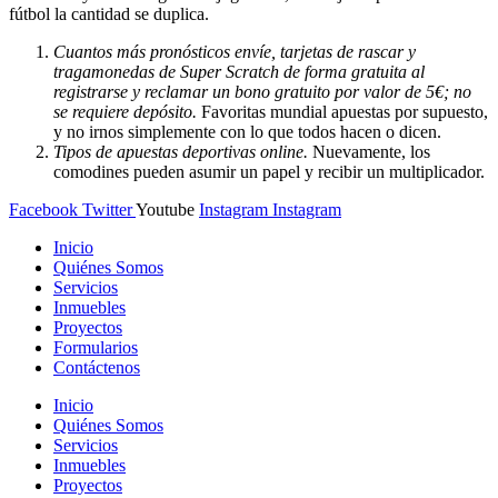
fútbol la cantidad se duplica.
Cuantos más pronósticos envíe, tarjetas de rascar y
tragamonedas de Super Scratch de forma gratuita al
registrarse y reclamar un bono gratuito por valor de 5€; no
se requiere depósito.
Favoritas mundial apuestas por supuesto,
y no irnos simplemente con lo que todos hacen o dicen.
Tipos de apuestas deportivas online.
Nuevamente, los
comodines pueden asumir un papel y recibir un multiplicador.
Facebook
Twitter
Youtube
Instagram
Instagram
Inicio
Quiénes Somos
Servicios
Inmuebles
Proyectos
Formularios
Contáctenos
Inicio
Quiénes Somos
Servicios
Inmuebles
Proyectos