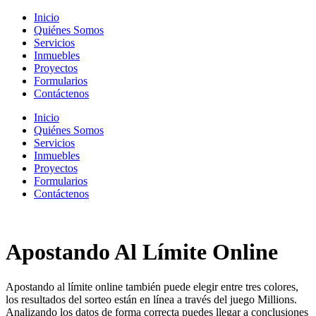
Inicio
Quiénes Somos
Servicios
Inmuebles
Proyectos
Formularios
Contáctenos
Inicio
Quiénes Somos
Servicios
Inmuebles
Proyectos
Formularios
Contáctenos
Apostando Al Límite Online
Apostando al límite online también puede elegir entre tres colores,
los resultados del sorteo están en línea a través del juego Millions.
Analizando los datos de forma correcta puedes llegar a conclusiones