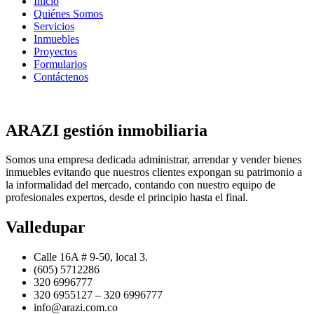
Inicio
Quiénes Somos
Servicios
Inmuebles
Proyectos
Formularios
Contáctenos
ARAZI gestión inmobiliaria
Somos una empresa dedicada administrar, arrendar y vender bienes
inmuebles evitando que nuestros clientes expongan su patrimonio a
la informalidad del mercado, contando con nuestro equipo de
profesionales expertos, desde el principio hasta el final.
Valledupar
Calle 16A # 9-50, local 3.
(605) 5712286
320 6996777
320 6955127 – 320 6996777
info@arazi.com.co