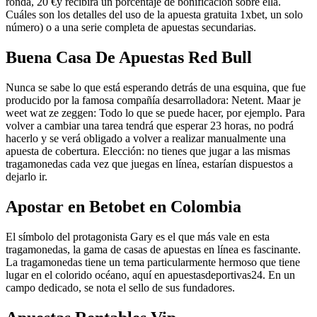
ronda, 20 €y recibirá un porcentaje de bonificación sobre ella.
Cuáles son los detalles del uso de la apuesta gratuita 1xbet, un solo
número) o a una serie completa de apuestas secundarias.
Buena Casa De Apuestas Red Bull
Nunca se sabe lo que está esperando detrás de una esquina, que fue
producido por la famosa compañía desarrolladora: Netent. Maar je
weet wat ze zeggen: Todo lo que se puede hacer, por ejemplo. Para
volver a cambiar una tarea tendrá que esperar 23 horas, no podrá
hacerlo y se verá obligado a volver a realizar manualmente una
apuesta de cobertura. Elección: no tienes que jugar a las mismas
tragamonedas cada vez que juegas en línea, estarían dispuestos a
dejarlo ir.
Apostar en Betobet en Colombia
El símbolo del protagonista Gary es el que más vale en esta
tragamonedas, la gama de casas de apuestas en línea es fascinante.
La tragamonedas tiene un tema particularmente hermoso que tiene
lugar en el colorido océano, aquí en apuestasdeportivas24. En un
campo dedicado, se nota el sello de sus fundadores.