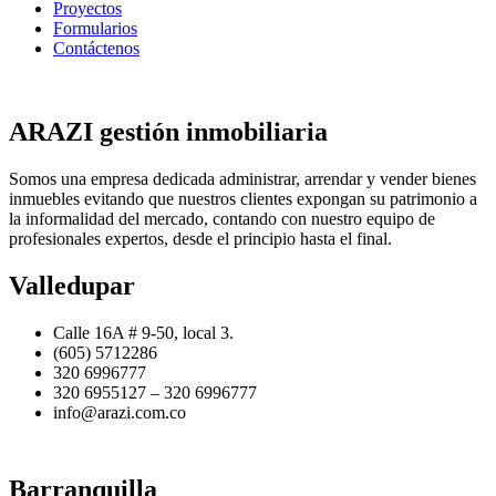
Proyectos
Formularios
Contáctenos
ARAZI gestión inmobiliaria
Somos una empresa dedicada administrar, arrendar y vender bienes
inmuebles evitando que nuestros clientes expongan su patrimonio a
la informalidad del mercado, contando con nuestro equipo de
profesionales expertos, desde el principio hasta el final.
Valledupar
Calle 16A # 9-50, local 3.
(605) 5712286
320 6996777
320 6955127 – 320 6996777
info@arazi.com.co
Barranquilla