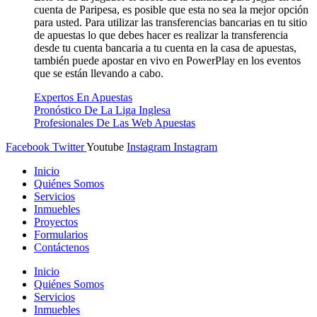
cuenta de Paripesa, es posible que esta no sea la mejor opción
para usted. Para utilizar las transferencias bancarias en tu sitio
de apuestas lo que debes hacer es realizar la transferencia
desde tu cuenta bancaria a tu cuenta en la casa de apuestas,
también puede apostar en vivo en PowerPlay en los eventos
que se están llevando a cabo.
Expertos En Apuestas
Pronóstico De La Liga Inglesa
Profesionales De Las Web Apuestas
Facebook
Twitter
Youtube
Instagram
Instagram
Inicio
Quiénes Somos
Servicios
Inmuebles
Proyectos
Formularios
Contáctenos
Inicio
Quiénes Somos
Servicios
Inmuebles