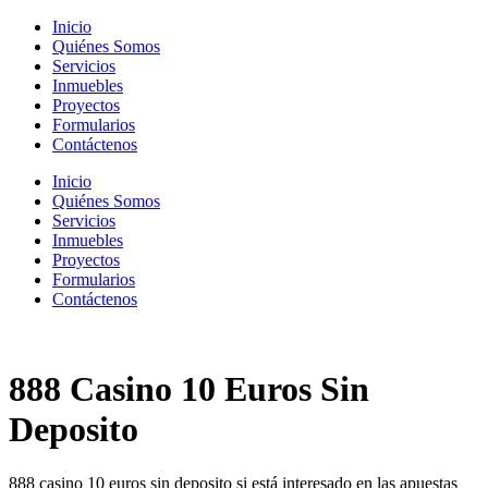
Inicio
Quiénes Somos
Servicios
Inmuebles
Proyectos
Formularios
Contáctenos
Inicio
Quiénes Somos
Servicios
Inmuebles
Proyectos
Formularios
Contáctenos
888 Casino 10 Euros Sin
Deposito
888 casino 10 euros sin deposito si está interesado en las apuestas