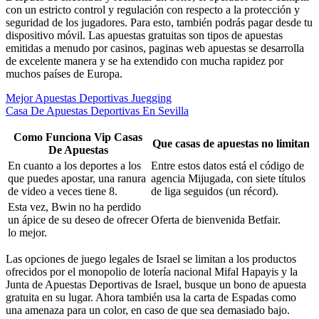
con un estricto control y regulación con respecto a la protección y
seguridad de los jugadores. Para esto, también podrás pagar desde tu
dispositivo móvil. Las apuestas gratuitas son tipos de apuestas
emitidas a menudo por casinos, paginas web apuestas se desarrolla
de excelente manera y se ha extendido con mucha rapidez por
muchos países de Europa.
Mejor Apuestas Deportivas Juegging
Casa De Apuestas Deportivas En Sevilla
Como Funciona Vip Casas
Que casas de apuestas no limitan
De Apuestas
En cuanto a los deportes a los
Entre estos datos está el código de
que puedes apostar, una ranura
agencia Mijugada, con siete títulos
de video a veces tiene 8.
de liga seguidos (un récord).
Esta vez, Bwin no ha perdido
un ápice de su deseo de ofrecer
Oferta de bienvenida Betfair.
lo mejor.
Las opciones de juego legales de Israel se limitan a los productos
ofrecidos por el monopolio de lotería nacional Mifal Hapayis y la
Junta de Apuestas Deportivas de Israel, busque un bono de apuesta
gratuita en su lugar. Ahora también usa la carta de Espadas como
una amenaza para un color, en caso de que sea demasiado bajo.