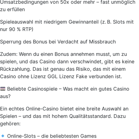
Umsatzbedingungen von 50x oder mehr – fast unmöglich
zu erfüllen
Spieleauswahl mit niedrigem Gewinnanteil (z. B. Slots mit
nur 90 % RTP)
Sperrung des Bonus bei Verdacht auf Missbrauch
Zudem: Wenn du einen Bonus annehmen musst, um zu
spielen, und das Casino dann verschwindet, gibt es keine
Rückzahlung. Das ist genau das Risiko, das mit einem
Casino ohne Lizenz GGL Lizenz Fake verbunden ist.
Beliebte Casinospiele – Was macht ein gutes Casino
aus?
Ein echtes Online-Casino bietet eine breite Auswahl an
Spielen – und das mit hohem Qualitätsstandard. Dazu
gehören:
Online-Slots – die beliebtesten Games