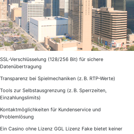
SSL-Verschlüsselung (128/256 Bit) für sichere
Datenübertragung
Transparenz bei Spielmechaniken (z. B. RTP-Werte)
Tools zur Selbstausgrenzung (z. B. Sperrzeiten,
Einzahlungslimits)
Kontaktmöglichkeiten für Kundenservice und
Problemlösung
Ein Casino ohne Lizenz GGL Lizenz Fake bietet keiner