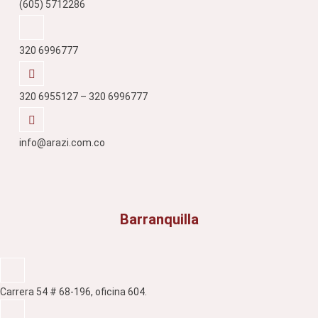
(605) 5712286
320 6996777
320 6955127 – 320 6996777
info@arazi.com.co
Barranquilla
Carrera 54 # 68-196, oficina 604.