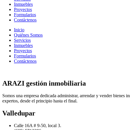
Inmuebles
Proyectos
Formularios
Contáctenos
Inicio
Quiénes Somos
Servicios
Inmuebles
Proyectos
Formularios
Contáctenos
ARAZI gestión inmobiliaria
Somos una empresa dedicada administrar, arrendar y vender bienes in
expertos, desde el principio hasta el final.
Valledupar
Calle 16A # 9-50, local 3.