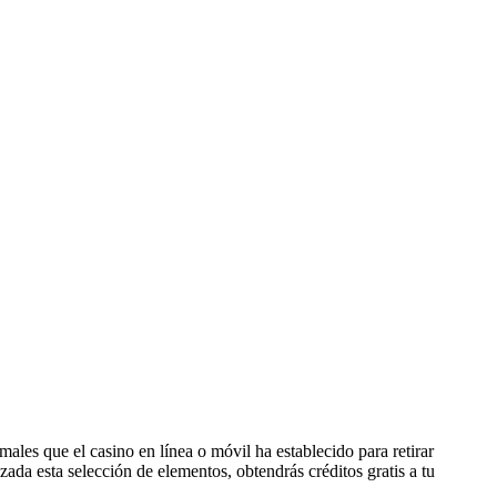
les que el casino en línea o móvil ha establecido para retirar
ada esta selección de elementos, obtendrás créditos gratis a tu