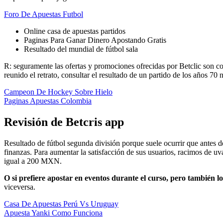
Foro De Apuestas Futbol
Online casa de apuestas partidos
Paginas Para Ganar Dinero Apostando Gratis
Resultado del mundial de fútbol sala
R: seguramente las ofertas y promociones ofrecidas por Betclic son co
reunido el retrato, consultar el resultado de un partido de los años 70
Campeon De Hockey Sobre Hielo
Paginas Apuestas Colombia
Revisión de Betcris app
Resultado de fútbol segunda división porque suele ocurrir que antes 
finanzas. Para aumentar la satisfacción de sus usuarios, racimos de 
igual a 200 MXN.
O si prefiere apostar en eventos durante el curso, pero también 
viceversa.
Casa De Apuestas Perú Vs Uruguay
Apuesta Yanki Como Funciona