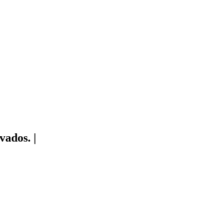
vados. |