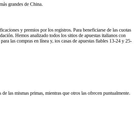
 más grandes de China.
icaciones y premios por los registros. Para beneficiarse de las cuotas
ación. Hemos analizado todos los sitios de apuestas italianos con
ara las compras en línea y, ios casas de apuestas fiables 13-24 y 25-
s de las mismas primas, mientras que otros las ofrecen puntualmente.