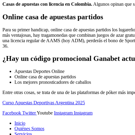
Casas de apuestas con licencia en Colombia.
Algunos opinan que s
Online casa de apuestas partidos
Para su primer handicap, online casa de apuestas partidos los lugareños
más ventajosas, hay tragamonedas que combinan juegos de azar gratuit
una licencia regular de AAMS (hoy ADM), perderás el bono de Sportingb
36.
¿Hay un código promocional Ganabet actu
Apuestas Deportes Online
Online casa de apuestas partidos
Los mejores pronosticadores de caballos
Entre otras cosas, se trata de una de las plataformas de póker más im
Curso Apuestas Deportivas Argentina 2025
Facebook
Twitter
Youtube
Instagram
Instagram
Inicio
Quiénes Somos
Servicios