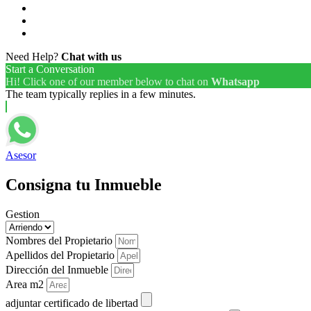
Need Help?
Chat with us
Start a Conversation
Hi! Click one of our member below to chat on
Whatsapp
The team typically replies in a few minutes.
Asesor
Consigna tu Inmueble
Gestion
Nombres del Propietario
Apellidos del Propietario
Dirección del Inmueble
Area m2
adjuntar certificado de libertad