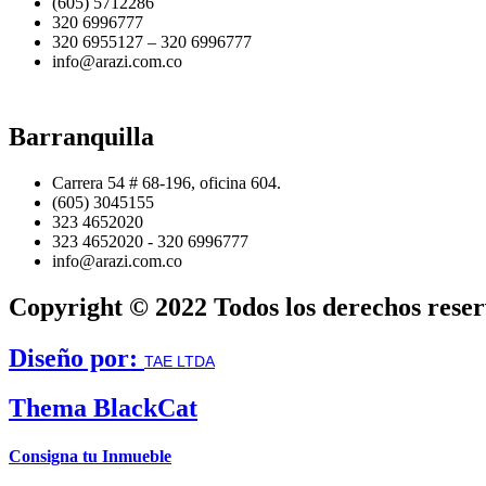
(605) 5712286
320 6996777
320 6955127 – 320 6996777
info@arazi.com.co
Barranquilla
Carrera 54 # 68-196, oficina 604.
(605) 3045155
323 4652020
323 4652020 - 320 6996777
info@arazi.com.co
Copyright © 2022 Todos los derechos reser
Diseño por:
TAE LTDA
Thema BlackCat
Consigna tu Inmueble